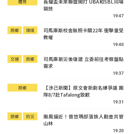
長耀盃未來聯盟開打 UBA和SBL同場
體育
競技
19:47
司馬庫斯校舍無照卡關22年 衝擊童受
原鄉
環境
教權
19:40
司馬庫斯災後復建 立委前往考察盤點
交通
原鄉
需求
19:37
【涉己新聞】原文會新劇名爆爭議 團
原鄉
隊8/7赴Tafalong致歉
19:31
颱風逼近！普悠瑪部落族人勘查共管
原鄉
防災
山林
19:20