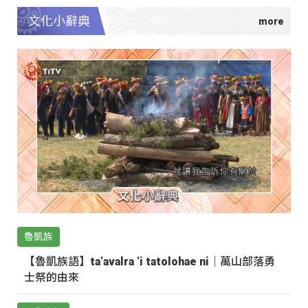
文化小辭典
魯凱族
【魯凱族語】ta‘avalra ‘i tatolohae ni｜萬山部落勇
士祭的由來