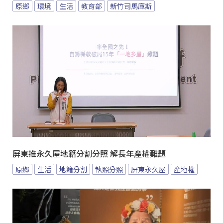
原鄉
環境
生活
教育部
新竹司馬庫斯
屏東推永久屋地籍分割分照 解長年產權難題
原鄉
生活
地籍分割
執照分照
屏東永久屋
產地權