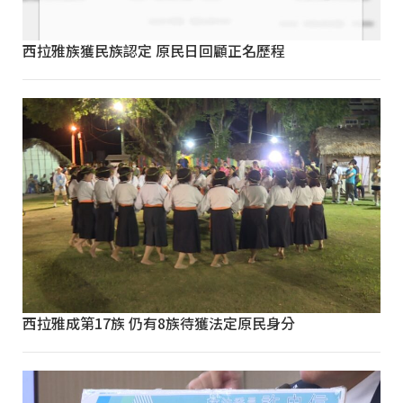
西拉雅族獲民族認定 原民日回顧正名歷程
西拉雅成第17族 仍有8族待獲法定原民身分