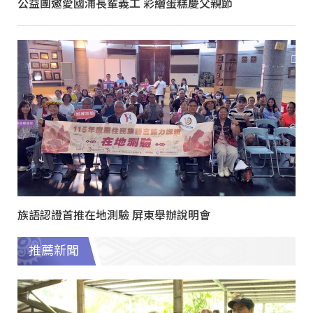
公益團邀愛國浦長輩義工 彩繪蛋糕慶父親節
族語認證首推在地測驗 屏東舉辦說明會
推薦新聞