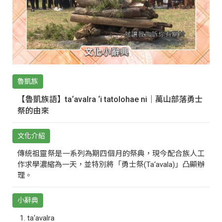
魯凱族
【魯凱族語】ta‘avalra ‘i tatolohae ni｜萬山部落勇士
祭的由來
文化介紹
傳統祖靈祭是一系列為期四個月的祭典，現今配合族人工
作求學濃縮為一天，並特別將「勇士祭(Ta‘avala)」凸顯辦
理。
小辭典
ta‘avalra