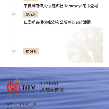
不畏風雨傳文化 達邦社Homeyaya雨中登場
2025
仁愛鄉表揚模範父親 公所精心安排活動
more
TITV NEWS
原視新聞網
電話：(02)2788-1600