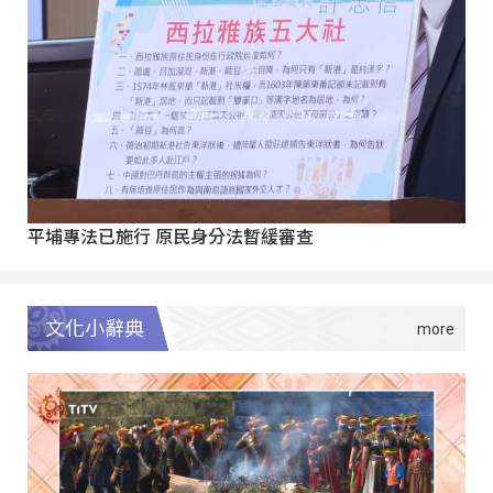
平埔專法已施行 原民身分法暫緩審查
文化小辭典