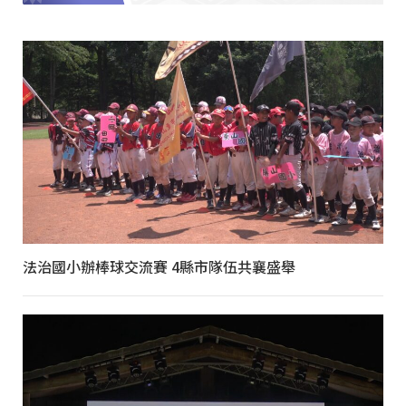
法治國小辦棒球交流賽 4縣市隊伍共襄盛舉