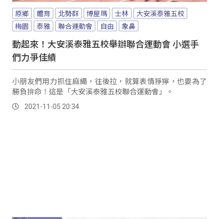
原鄉
體育
北勢群
博屋瑪
士林
大安溪泰雅五校
梅園
泰雅
聯合運動會
自由
象鼻
動起來！大安溪泰雅五校舉辦聯合運動會 小選手
們力爭佳績
小朋友們用力抓住麻繩，往後拉，就算表情猙獰，也要為了
勝負拚命！這是「大安溪泰雅五校聯合運動會」。
2021-11-05 20:34