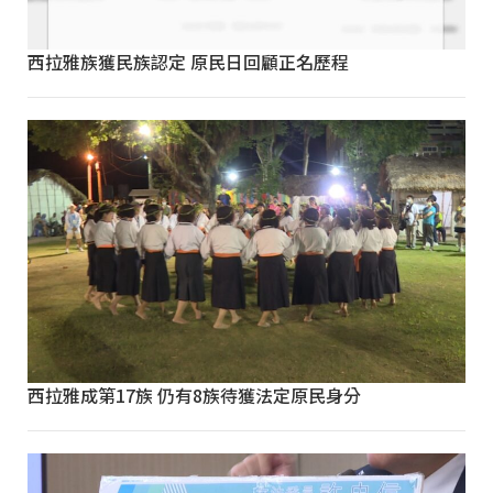
西拉雅族獲民族認定 原民日回顧正名歷程
西拉雅成第17族 仍有8族待獲法定原民身分