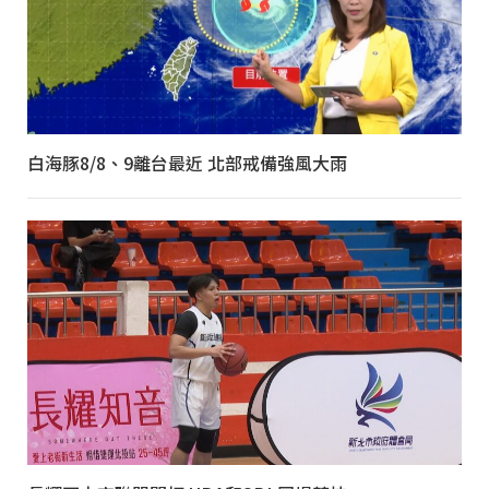
白海豚8/8、9離台最近 北部戒備強風大雨