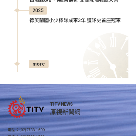
白海豚8/8、9離台最近 北部戒備強風大雨
2025
德芙蘭國小少棒隊成軍3年 獲隊史首座冠軍
more
TITV NEWS
原視新聞網
電話：(02)2788-1600