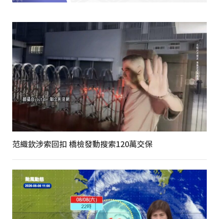
范織欽涉索回扣 橋檢發動搜索120萬交保