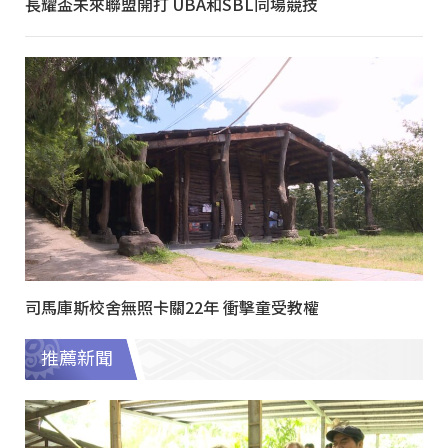
長耀盃未來聯盟開打 UBA和SBL同場競技
司馬庫斯校舍無照卡關22年 衝擊童受教權
推薦新聞