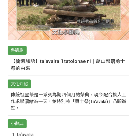
魯凱族
【魯凱族語】ta‘avalra ‘i tatolohae ni｜萬山部落勇士
祭的由來
文化介紹
傳統祖靈祭是一系列為期四個月的祭典，現今配合族人工
作求學濃縮為一天，並特別將「勇士祭(Ta‘avala)」凸顯辦
理。
小辭典
ta‘avalra