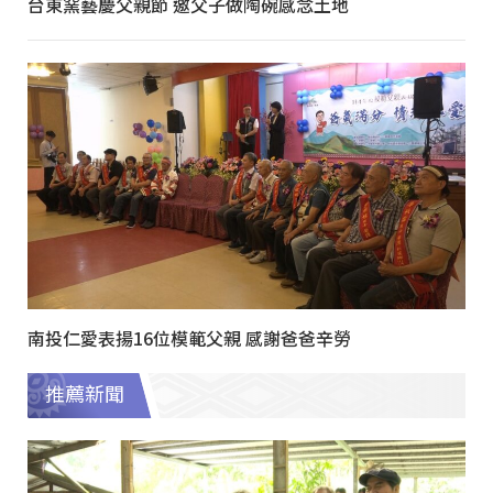
台東窯藝慶父親節 邀父子做陶碗感念土地
南投仁愛表揚16位模範父親 感謝爸爸辛勞
推薦新聞