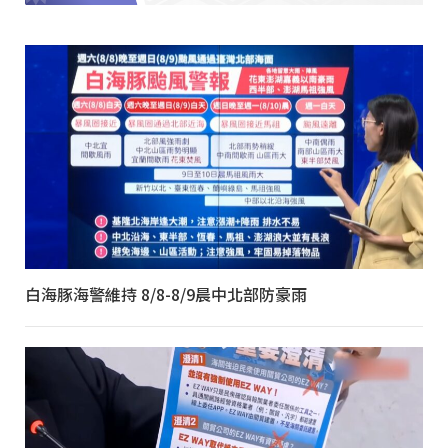
白海豚海警維持 8/8-8/9晨中北部防豪雨