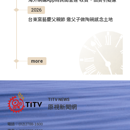
海外網購App為民間營運 收費、個資引疑慮
2026
台東窯藝慶父親節 邀父子做陶碗感念土地
more
TITV NEWS
原視新聞網
電話：(02)2788-1600