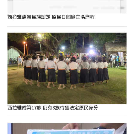
西拉雅族獲民族認定 原民日回顧正名歷程
西拉雅成第17族 仍有8族待獲法定原民身分