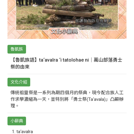
魯凱族
【魯凱族語】ta‘avalra ‘i tatolohae ni｜萬山部落勇士
祭的由來
文化介紹
傳統祖靈祭是一系列為期四個月的祭典，現今配合族人工
作求學濃縮為一天，並特別將「勇士祭(Ta‘avala)」凸顯辦
理。
小辭典
ta‘avalra