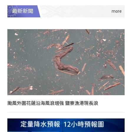
最新新聞
颱風外圍花蓮沿海風浪增強 鹽寮漁港現長浪