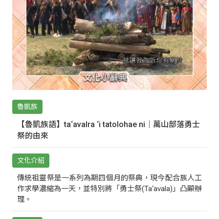
魯凱族
【魯凱族語】ta‘avalra ‘i tatolohae ni｜萬山部落勇士
祭的由來
文化介紹
傳統祖靈祭是一系列為期四個月的祭典，現今配合族人工
作求學濃縮為一天，並特別將「勇士祭(Ta‘avala)」凸顯辦
理。