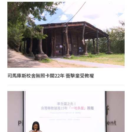
司馬庫斯校舍無照卡關22年 衝擊童受教權