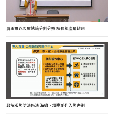
屏東推永久屋地籍分割分照 解長年產權難題
政院版災防法修法 海嘯、堰塞湖列入災害別