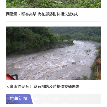
兩颱風、猴害夾擊 梅花部落甜柿損失近6成
大豪雨炸尖石！ 落石阻路及時搶修交通未斷
推薦新聞