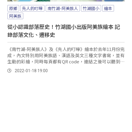
原鄉
先人的叮嚀
南竹湖-阿美族人
竹湖國小
繪本
阿美族
從小認識部落歷史！竹湖國小出版阿美族繪本 記
錄部落文化、遷移史
《南竹湖-阿美族人》及《先人的叮嚀》繪本於去年11月份完
成，內文特別用阿美族語、漢語及英文三種文字書寫，並有
生動的彩繪，同時每頁都有QR code，連結之後可以聽到族
人用阿美族語朗讀故事內容。
2022-01-18 19:00