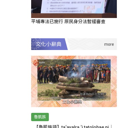
平埔專法已施行 原民身分法暫緩審查
文化小辭典
魯凱族
【魯凱族語】ta‘avalra ‘i tatolohae ni｜