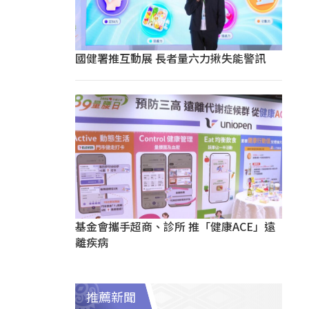
國健署推互動展 長者量六力揪失能警訊
基金會攜手超商、診所 推「健康ACE」遠
離疾病
推薦新聞