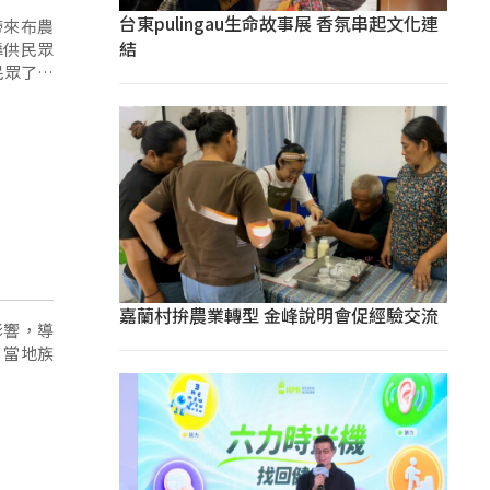
台東pulingau生命故事展 香氛串起文化連
帶來布農
結
舞供民眾
民眾了解
嘉蘭村拚農業轉型 金峰說明會促經驗交流
影響，導
，當地族