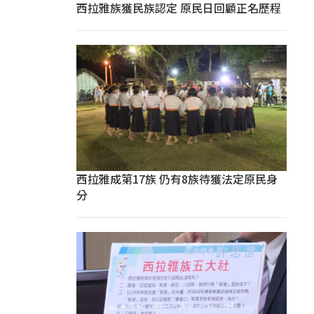
西拉雅族獲民族認定 原民日回顧正名歷程
西拉雅成第17族 仍有8族待獲法定原民身
分