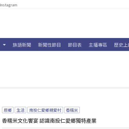
Instagram
族語新聞
新聞性節目
節目表
主播專區
歷史上
原鄉
生活
南投仁愛鄉親愛村
香糯米
香糯米文化饗宴 認識南投仁愛鄉獨特產業