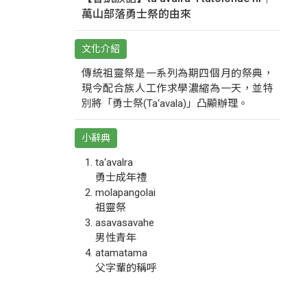
萬山部落勇士祭的由來
文化介紹
傳統祖靈祭是一系列為期四個月的祭典，
現今配合族人工作求學濃縮為一天，並特
別將「勇士祭(Ta‘avala)」凸顯辦理。
小辭典
ta‘avalra
勇士成年禮
molapangolai
祖靈祭
asavasavahe
男性青年
atamatama
父字輩的稱呼