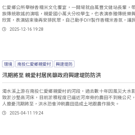
仁愛鄉公所舉辦香糯米文化饗宴，一開場就由萬豐文健站長輩，
族傳統歌謠的演唱，親愛國小萬大分校學生，也表演泰雅傳統樂
欣賞，表演結束後再安排民眾，自己動手DIY製作香糯米香氛，讓
香糯米不僅可用來吃，還可以加工做出其它的附加產品。
2025-12-16 19:28
環境
南投仁愛鄉親愛村
興建堤防
汛期將至 親愛村居民籲政府興建堤防防洪
濁水溪上游在南投仁愛鄉親愛村的河段，過去數十年因風災大水
致淤沙墊高河床，目前淤積程度已逼近河岸旁的農田不到幾公尺
人擔憂汛期將至，洪水恐會沖刷農田造成土地跟農作損失。
2025-04-11 19:24