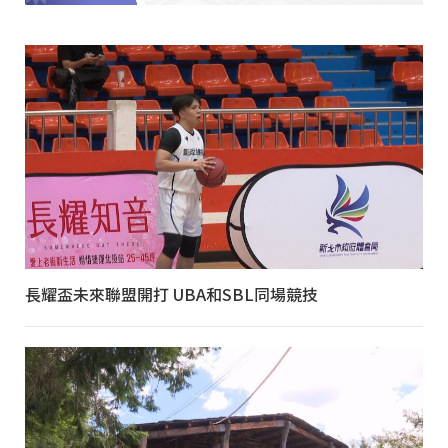
長耀盃未來聯盟開打 UBA和SBL同場競技