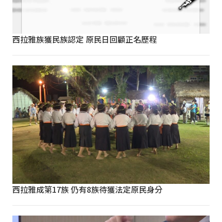
西拉雅族獲民族認定 原民日回顧正名歷程
西拉雅成第17族 仍有8族待獲法定原民身分