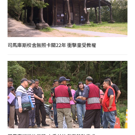
司馬庫斯校舍無照卡關22年 衝擊童受教權