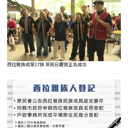
西拉雅族成第17族 原民日慶賀正名成功