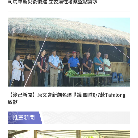
司馬庫斯災後復建 立委前往考察盤點需求
【涉己新聞】原文會新劇名爆爭議 團隊8/7赴Tafalong
致歉
推薦新聞