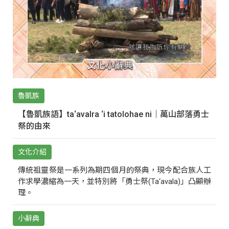
魯凱族
【魯凱族語】ta‘avalra ‘i tatolohae ni｜萬山部落勇士
祭的由來
文化介紹
傳統祖靈祭是一系列為期四個月的祭典，現今配合族人工
作求學濃縮為一天，並特別將「勇士祭(Ta‘avala)」凸顯辦
理。
小辭典