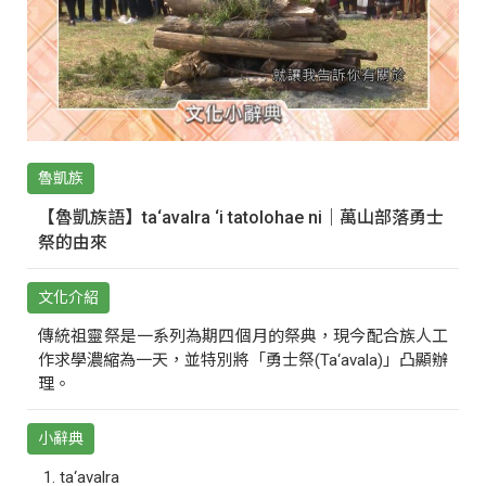
魯凱族
【魯凱族語】ta‘avalra ‘i tatolohae ni｜萬山部落勇士
祭的由來
文化介紹
傳統祖靈祭是一系列為期四個月的祭典，現今配合族人工
作求學濃縮為一天，並特別將「勇士祭(Ta‘avala)」凸顯辦
理。
小辭典
ta‘avalra