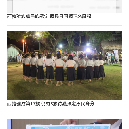
西拉雅族獲民族認定 原民日回顧正名歷程
西拉雅成第17族 仍有8族待獲法定原民身分