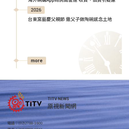
海外網購App為民間營運 收費、個資引疑慮
2026
台東窯藝慶父親節 邀父子做陶碗感念土地
more
TITV NEWS
原視新聞網
電話：(02)2788-1600