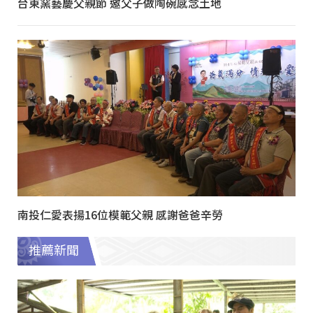
台東窯藝慶父親節 邀父子做陶碗感念土地
南投仁愛表揚16位模範父親 感謝爸爸辛勞
推薦新聞