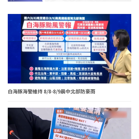
白海豚海警維持 8/8-8/9晨中北部防豪雨