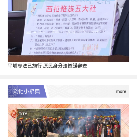
平埔專法已施行 原民身分法暫緩審查
文化小辭典