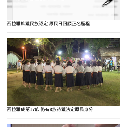
西拉雅族獲民族認定 原民日回顧正名歷程
西拉雅成第17族 仍有8族待獲法定原民身分