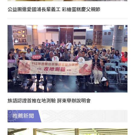
公益團邀愛國浦長輩義工 彩繪蛋糕慶父親節
族語認證首推在地測驗 屏東舉辦說明會
推薦新聞