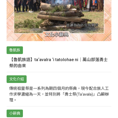
魯凱族
【魯凱族語】ta‘avalra ‘i tatolohae ni｜萬山部落勇士
祭的由來
文化介紹
傳統祖靈祭是一系列為期四個月的祭典，現今配合族人工
作求學濃縮為一天，並特別將「勇士祭(Ta‘avala)」凸顯辦
理。
小辭典