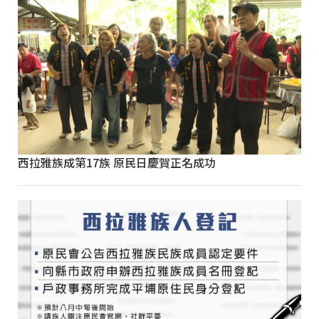
西拉雅族成第17族 原民日慶賀正名成功