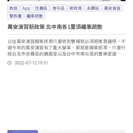
政經
App
信義區
南屯區
新政策
永康區
萬安演習
警政署
離車疏散
萬安演習新政策 北中南各1里須離車疏散
以往萬安演習開車民眾只要收到警報就必須把車靠邊停，不
過今年的萬安演習有了重大變革，那就是開車民眾，只要行
經台北市信義區的廣居里以及台中市南屯區的豐樂里還有台
南市永康區東橋里，除了車要靠邊停之外，車上人員也要就
2022-07-12 19:31
近疏散。