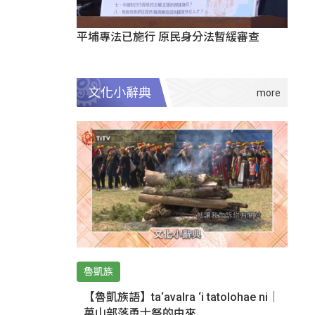
平埔專法已施行 原民身分法暫緩審查
文化小辭典
魯凱族
【魯凱族語】ta‘avalra ‘i tatolohae ni｜
萬山部落勇士祭的由來