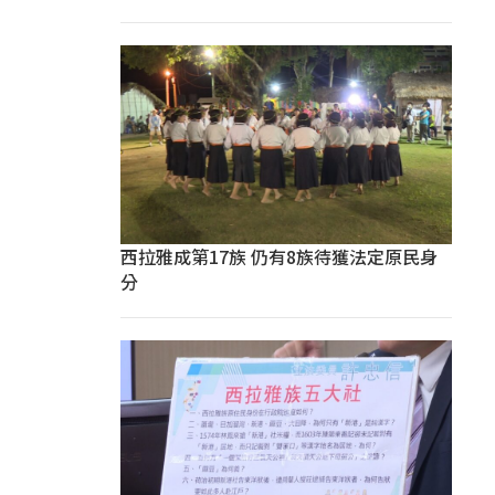
西拉雅成第17族 仍有8族待獲法定原民身
分