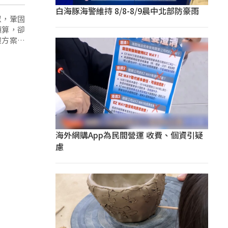
白海豚海警維持 8/8-8/9晨中北部防豪雨
似，鞏固
預算，卻
體方案不
海外網購App為民間營運 收費、個資引疑
慮