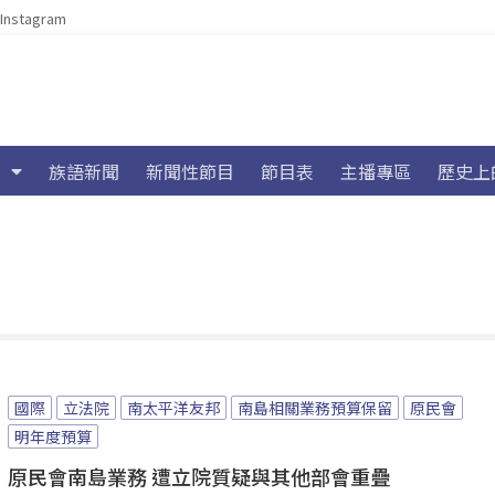
Instagram
族語新聞
新聞性節目
節目表
主播專區
歷史上
國際
立法院
南太平洋友邦
南島相關業務預算保留
原民會
明年度預算
原民會南島業務 遭立院質疑與其他部會重疊