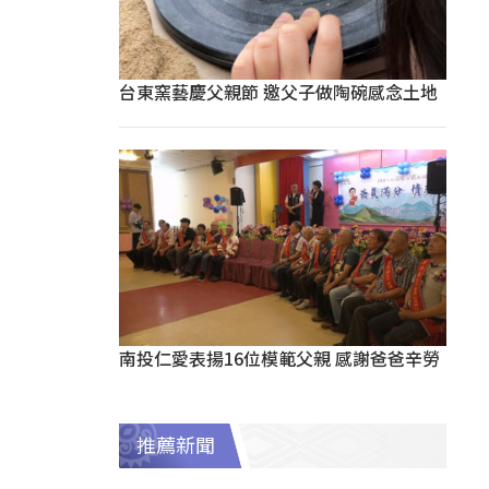
台東窯藝慶父親節 邀父子做陶碗感念土地
南投仁愛表揚16位模範父親 感謝爸爸辛勞
推薦新聞