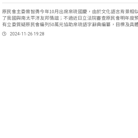
原民會主委曾智勇今年10月出席帛琉國慶，由於文化語言背景相
了我國與南太平洋友邦情誼；不過近日立法院審查原民會明年度
有立委質疑原民會編列50萬元協助帛琉語字辭典編纂，目標及具
明，引起在野黨放大檢視南島業務。
2024-11-26 19:28