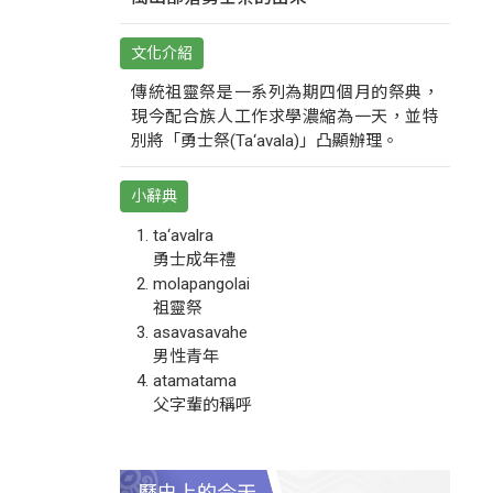
文化介紹
傳統祖靈祭是一系列為期四個月的祭典，
現今配合族人工作求學濃縮為一天，並特
別將「勇士祭(Ta‘avala)」凸顯辦理。
小辭典
ta‘avalra
勇士成年禮
molapangolai
祖靈祭
asavasavahe
男性青年
atamatama
父字輩的稱呼
歷史上的今天