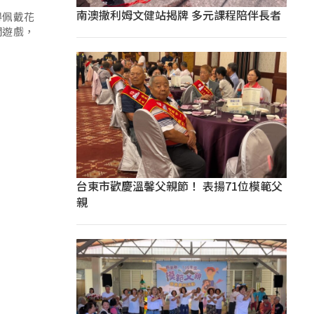
南澳撒利姆文健站揭牌 多元課程陪伴長者
得佩戴花
關遊戲，
台東市歡慶溫馨父親節！ 表揚71位模範父
親