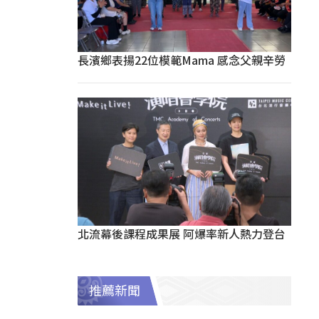
長濱鄉表揚22位模範Mama 感念父親辛勞
北流幕後課程成果展 阿爆率新人熱力登台
推薦新聞