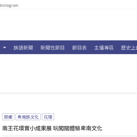
Instagram
族語新聞
新聞性節目
節目表
主播專區
歷史上
原鄉
卑南族文化
花環
南王花環實小成果展 玩闖關體驗卑南文化