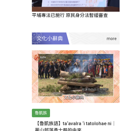
平埔專法已施行 原民身分法暫緩審查
文化小辭典
魯凱族
【魯凱族語】ta‘avalra ‘i tatolohae ni｜
萬山部落勇士祭的由來