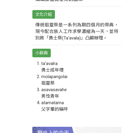
文化介紹
傳統祖靈祭是一系列為期四個月的祭典，
現今配合族人工作求學濃縮為一天，並特
別將「勇士祭(Ta‘avala)」凸顯辦理。
小辭典
ta‘avalra
勇士成年禮
molapangolai
祖靈祭
asavasavahe
男性青年
atamatama
父字輩的稱呼
歷史上的今天