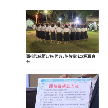
西拉雅成第17族 仍有8族待獲法定原民身
分