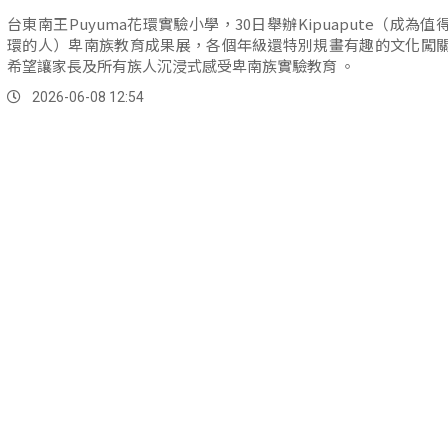
台東南王Puyuma花環實驗小學，30日舉辦Kipuapute（成為值
環的人）卑南族教育成果展，各個年級還特別規畫有趣的文化闖
希望讓家長及所有族人沉浸式感受卑南族實驗教育 。
2026-06-08 12:54