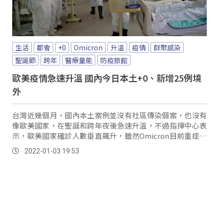
生活
都會
+0
Omicron
升溫
疫情
群聚感染
聖誕節
跨年
醫療量能
防疫旅館
歐美疫情急速升溫 國內今日本土+0、新增25例境
外
台灣近幾個月，國內本土案例並沒有社區傳染個案，也沒有
像歐美國家，在聖誕和跨年夜後急速升溫，不過指揮中心表
示，歐美國家確診人數垂直飆升，雖然Omicron目前重症率
低，但也擔心龐大的病例數，造成醫療量能...。
2022-01-03 19:53