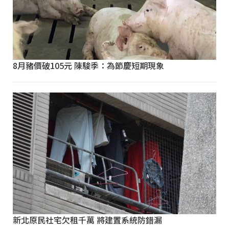
8月豬價破105元 陳駿季：為節慶短期現象
新北原民社宅欠租千萬 將建置系統防錯漏