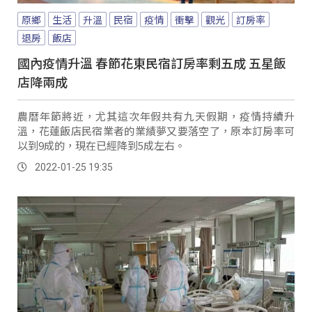
原鄉
生活
升溫
民宿
疫情
衝擊
觀光
訂房率
退房
飯店
國內疫情升溫 春節花東民宿訂房率剩五成 五星飯
店降兩成
農曆年節將近，尤其這次年假共有九天假期，疫情持續升
溫，花蓮飯店民宿業者的業績夢又要落空了，原本訂房率可
以到9成的，現在已經降到5成左右。
2022-01-25 19:35