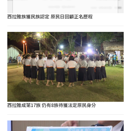
西拉雅族獲民族認定 原民日回顧正名歷程
西拉雅成第17族 仍有8族待獲法定原民身分