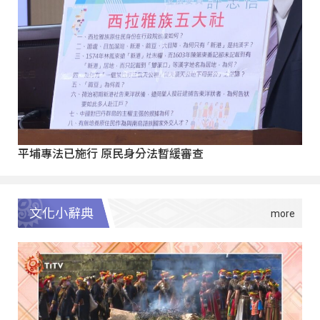
平埔專法已施行 原民身分法暫緩審查
文化小辭典