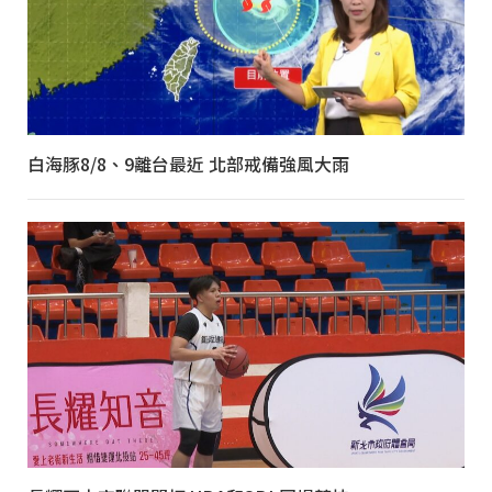
白海豚8/8、9離台最近 北部戒備強風大雨