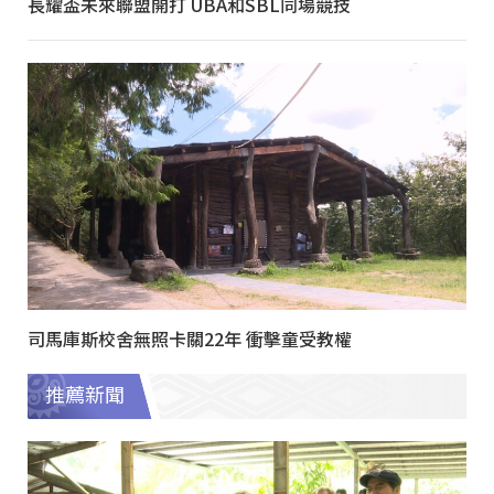
長耀盃未來聯盟開打 UBA和SBL同場競技
司馬庫斯校舍無照卡關22年 衝擊童受教權
推薦新聞