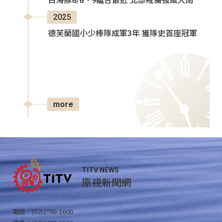
白海豚8/8、9離台最近 北部戒備強風大雨
2025
德芙蘭國小少棒隊成軍3年 獲隊史首座冠軍
more
TITV NEWS
原視新聞網
電話：(02)2788-1600