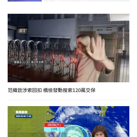
范織欽涉索回扣 橋檢發動搜索120萬交保