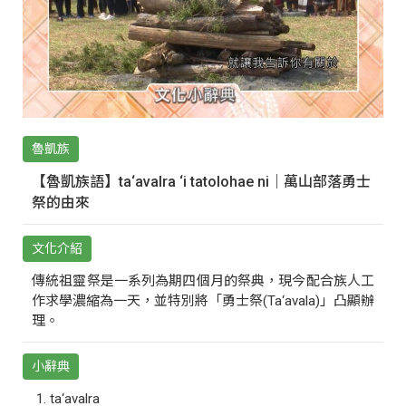
魯凱族
【魯凱族語】ta‘avalra ‘i tatolohae ni｜萬山部落勇士
祭的由來
文化介紹
傳統祖靈祭是一系列為期四個月的祭典，現今配合族人工
作求學濃縮為一天，並特別將「勇士祭(Ta‘avala)」凸顯辦
理。
小辭典
ta‘avalra