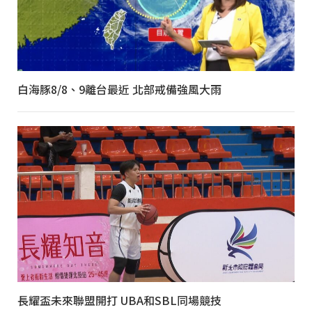
白海豚8/8、9離台最近 北部戒備強風大雨
長耀盃未來聯盟開打 UBA和SBL同場競技