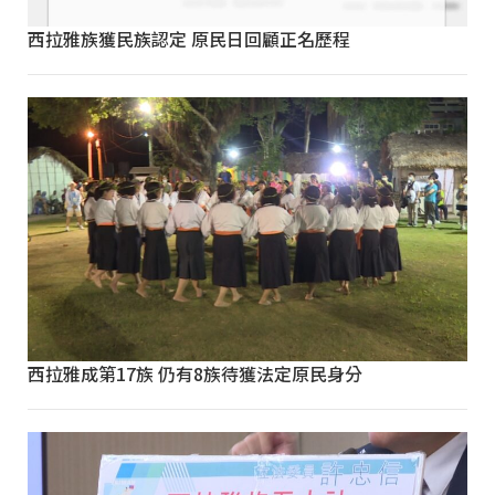
西拉雅族獲民族認定 原民日回顧正名歷程
西拉雅成第17族 仍有8族待獲法定原民身分