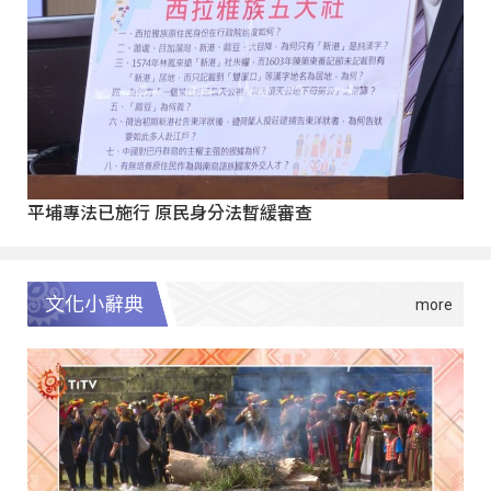
平埔專法已施行 原民身分法暫緩審查
文化小辭典