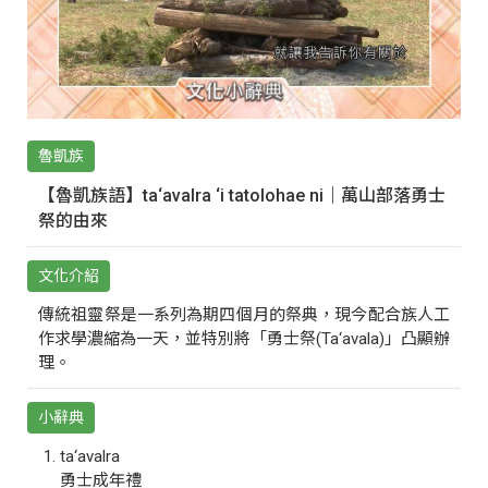
魯凱族
【魯凱族語】ta‘avalra ‘i tatolohae ni｜萬山部落勇士
祭的由來
文化介紹
傳統祖靈祭是一系列為期四個月的祭典，現今配合族人工
作求學濃縮為一天，並特別將「勇士祭(Ta‘avala)」凸顯辦
理。
小辭典
ta‘avalra
勇士成年禮