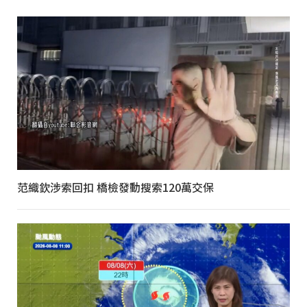
范織欽涉索回扣 橋檢發動搜索120萬交保