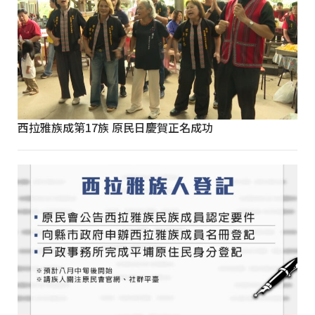
西拉雅族成第17族 原民日慶賀正名成功