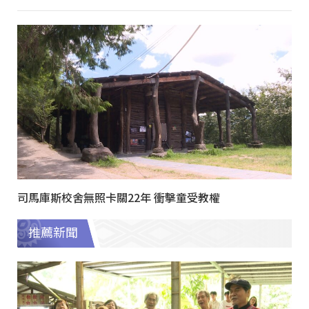
司馬庫斯校舍無照卡關22年 衝擊童受教權
推薦新聞