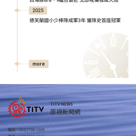
白海豚8/8、9離台最近 北部戒備強風大雨
2025
德芙蘭國小少棒隊成軍3年 獲隊史首座冠軍
more
TITV NEWS
原視新聞網
電話：(02)2788-1600