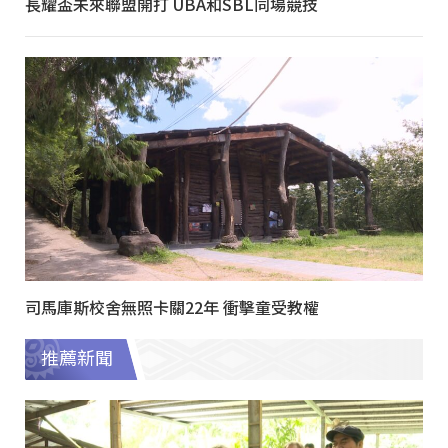
長耀盃未來聯盟開打 UBA和SBL同場競技
司馬庫斯校舍無照卡關22年 衝擊童受教權
推薦新聞