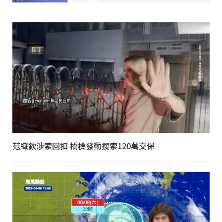
范織欽涉索回扣 橋檢發動搜索120萬交保