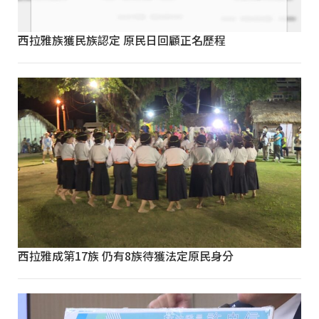
西拉雅族獲民族認定 原民日回顧正名歷程
西拉雅成第17族 仍有8族待獲法定原民身分