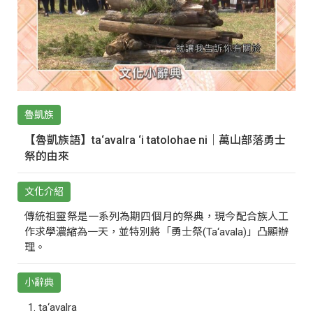
魯凱族
【魯凱族語】ta‘avalra ‘i tatolohae ni｜萬山部落勇士
祭的由來
文化介紹
傳統祖靈祭是一系列為期四個月的祭典，現今配合族人工
作求學濃縮為一天，並特別將「勇士祭(Ta‘avala)」凸顯辦
理。
小辭典
ta‘avalra