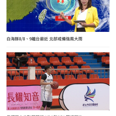
白海豚8/8、9離台最近 北部戒備強風大雨