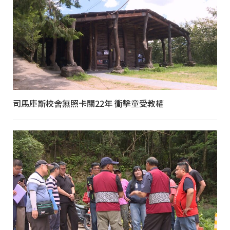
司馬庫斯校舍無照卡關22年 衝擊童受教權