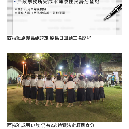
西拉雅族獲民族認定 原民日回顧正名歷程
西拉雅成第17族 仍有8族待獲法定原民身分