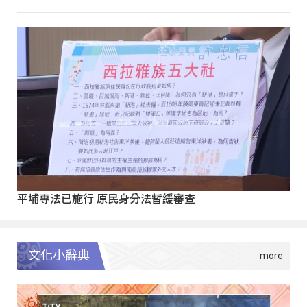
平埔專法已施行 原民身分法暫緩審查
文化小辭典