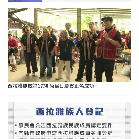
西拉雅族成第17族 原民日慶賀正名成功