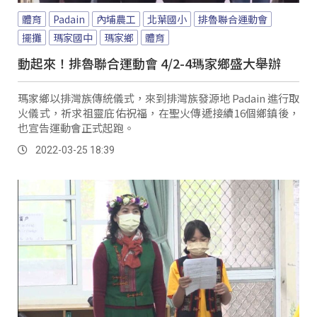
體育
Padain
內埔農工
北葉國小
排魯聯合運動會
擺攤
瑪家國中
瑪家鄉
體育
動起來！排魯聯合運動會 4/2-4瑪家鄉盛大舉辦
瑪家鄉以排灣族傳統儀式，來到排灣族發源地 Padain 進行取
火儀式，祈求祖靈庇佑祝福，在聖火傳遞接續16個鄉鎮後，
也宣告運動會正式起跑。
2022-03-25 18:39