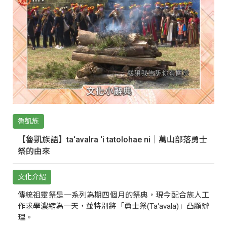
魯凱族
【魯凱族語】ta‘avalra ‘i tatolohae ni｜萬山部落勇士
祭的由來
文化介紹
傳統祖靈祭是一系列為期四個月的祭典，現今配合族人工
作求學濃縮為一天，並特別將「勇士祭(Ta‘avala)」凸顯辦
理。