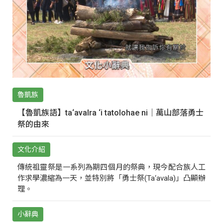
魯凱族
【魯凱族語】ta‘avalra ‘i tatolohae ni｜萬山部落勇士
祭的由來
文化介紹
傳統祖靈祭是一系列為期四個月的祭典，現今配合族人工
作求學濃縮為一天，並特別將「勇士祭(Ta‘avala)」凸顯辦
理。
小辭典