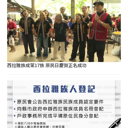
西拉雅族成第17族 原民日慶賀正名成功