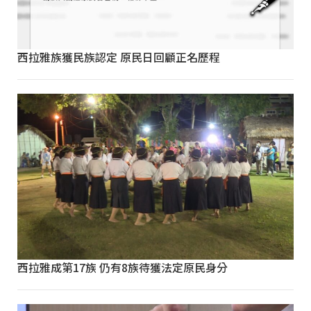
西拉雅族獲民族認定 原民日回顧正名歷程
西拉雅成第17族 仍有8族待獲法定原民身分