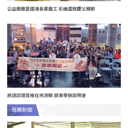
公益團邀愛國浦長輩義工 彩繪蛋糕慶父親節
族語認證首推在地測驗 屏東舉辦說明會
推薦新聞