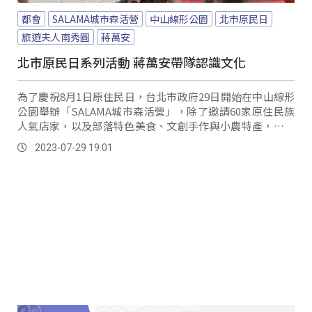
都會
SALAMA城市森活營
中山線形公園
北市原民日
旅遊夫人南秀圓
蔣萬安
北市原民日系列活動 蔣萬安帶隊認識文化
為了慶祝8月1日原住民日，台北市政府29日開始在中山線形
公園舉辦「SALAMA城市森活營」，除了邀請60家原住民族
人氣店家，以及部落特色美食、文創手作與小農特產，現場
來安排族服體驗、親子DIY互動遊戲等多元化體驗活動，市
2023-07-29 19:01
長也希望邀請民眾一同前來，感受原住民族獨特且智慧的生
態哲學。