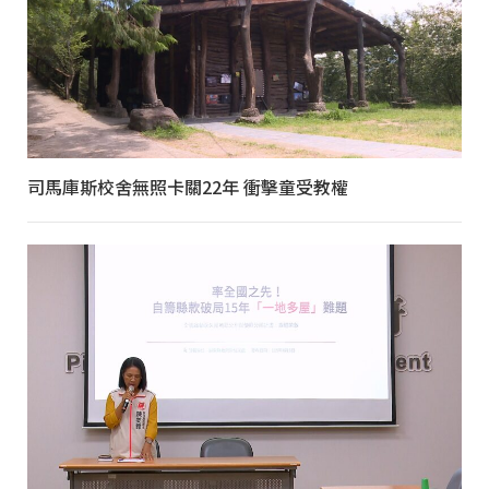
司馬庫斯校舍無照卡關22年 衝擊童受教權