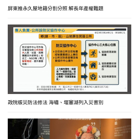
屏東推永久屋地籍分割分照 解長年產權難題
政院版災防法修法 海嘯、堰塞湖列入災害別