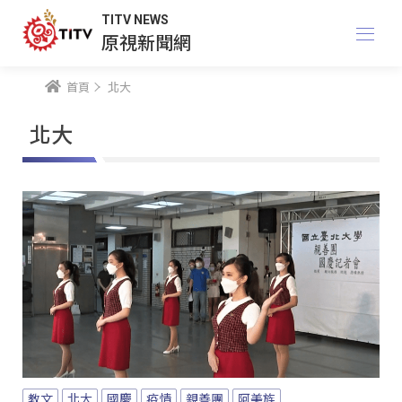
TITV NEWS
原視新聞網
首頁
北大
北大
教文
北大
國慶
疫情
親善團
阿美族