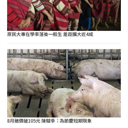
原民大專在學率落後一般生 差距擴大近4成
8月豬價破105元 陳駿季：為節慶短期現象