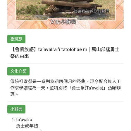
魯凱族
【魯凱族語】ta‘avalra ‘i tatolohae ni｜萬山部落勇士
祭的由來
文化介紹
傳統祖靈祭是一系列為期四個月的祭典，現今配合族人工
作求學濃縮為一天，並特別將「勇士祭(Ta‘avala)」凸顯辦
理。
小辭典
ta‘avalra
勇士成年禮