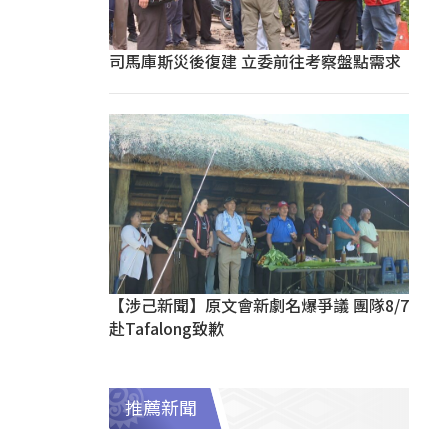
司馬庫斯災後復建 立委前往考察盤點需求
【涉己新聞】原文會新劇名爆爭議 團隊8/7
赴Tafalong致歉
推薦新聞