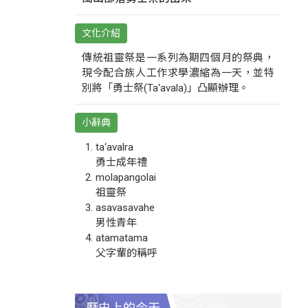
文化介紹
傳統祖靈祭是一系列為期四個月的祭典，
現今配合族人工作求學濃縮為一天，並特
別將「勇士祭(Ta‘avala)」凸顯辦理。
小辭典
ta‘avalra
勇士成年禮
molapangolai
祖靈祭
asavasavahe
男性青年
atamatama
父字輩的稱呼
歷史上的今天