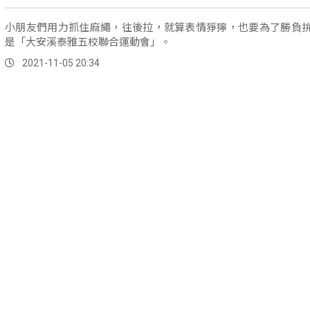
小朋友們用力抓住麻繩，往後拉，就算表情猙獰，也要為了勝負
是「大安溪泰雅五校聯合運動會」。
2021-11-05 20:34