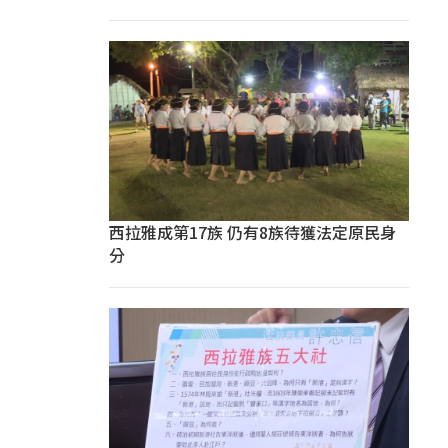
西拉雅成第17族 仍有8族待獲法定原民身
分