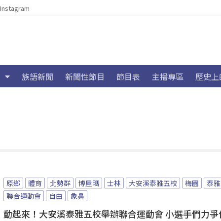
Instagram
族語新聞
新聞性節目
節目表
主播專區
歷史上
原鄉
體育
北勢群
博屋瑪
士林
大安溪泰雅五校
梅園
泰雅
聯合運動會
自由
象鼻
動起來！大安溪泰雅五校舉辦聯合運動會 小選手們力爭