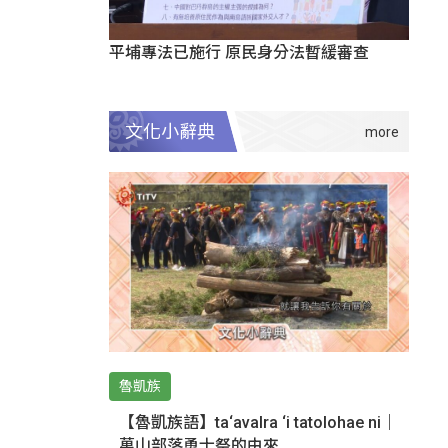
平埔專法已施行 原民身分法暫緩審查
文化小辭典
魯凱族
【魯凱族語】ta‘avalra ‘i tatolohae ni｜
萬山部落勇士祭的由來