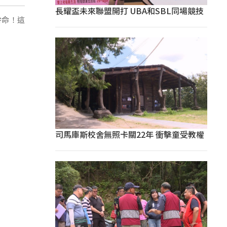
長耀盃未來聯盟開打 UBA和SBL同場競技
拚命！這
司馬庫斯校舍無照卡關22年 衝擊童受教權