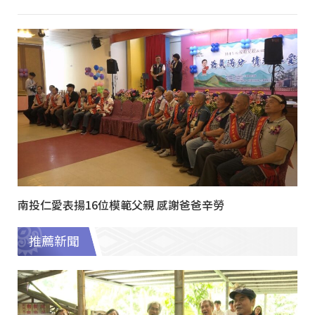
南投仁愛表揚16位模範父親 感謝爸爸辛勞
推薦新聞