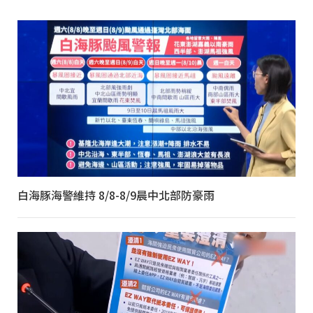
白海豚海警維持 8/8-8/9晨中北部防豪雨