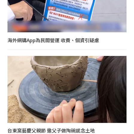
海外網購App為民間營運 收費、個資引疑慮
台東窯藝慶父親節 邀父子做陶碗感念土地