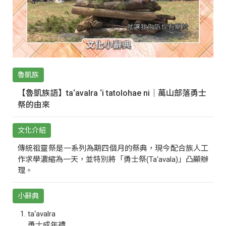
魯凱族
【魯凱族語】ta‘avalra ‘i tatolohae ni｜萬山部落勇士
祭的由來
文化介紹
傳統祖靈祭是一系列為期四個月的祭典，現今配合族人工
作求學濃縮為一天，並特別將「勇士祭(Ta‘avala)」凸顯辦
理。
小辭典
ta‘avalra
勇士成年禮