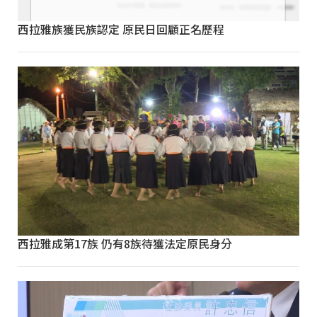
西拉雅族獲民族認定 原民日回顧正名歷程
西拉雅成第17族 仍有8族待獲法定原民身分