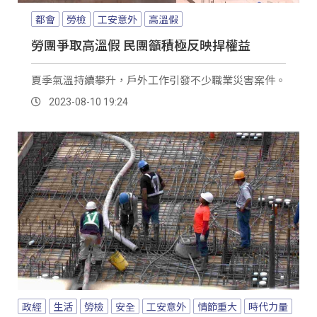
都會
勞檢
工安意外
高溫假
勞團爭取高溫假 民團籲積極反映捍權益
夏季氣溫持續攀升，戶外工作引發不少職業災害案件。
2023-08-10 19:24
政經
生活
勞檢
安全
工安意外
情節重大
時代力量