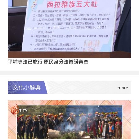
平埔專法已施行 原民身分法暫緩審查
文化小辭典