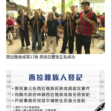
西拉雅族成第17族 原民日慶賀正名成功