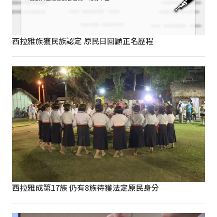
西拉雅族獲民族認定 原民日回顧正名歷程
西拉雅成第17族 仍有8族待獲法定原民身分