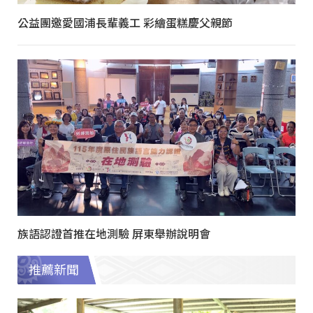
公益團邀愛國浦長輩義工 彩繪蛋糕慶父親節
族語認證首推在地測驗 屏東舉辦說明會
推薦新聞