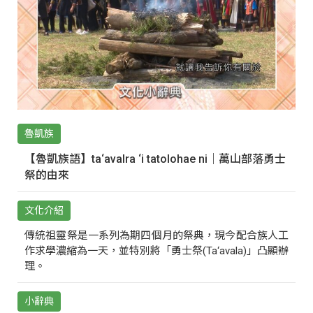
魯凱族
【魯凱族語】ta‘avalra ‘i tatolohae ni｜萬山部落勇士
祭的由來
文化介紹
傳統祖靈祭是一系列為期四個月的祭典，現今配合族人工
作求學濃縮為一天，並特別將「勇士祭(Ta‘avala)」凸顯辦
理。
小辭典