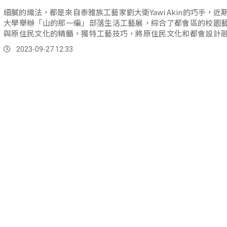
細膩的織法，都是來自泰雅族工藝家劉大衛Yawi Akin的巧手，近
大學舉辦「山的那一編」部落生活工藝展，綜合了都會區的校園
與原住民文化的精髓，獨特工藝技巧，將原住民文化和都會設計
起。
2023-09-27 12:33