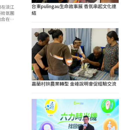
台東pulingau生命故事展 香氛串起文化連
期在淡江
結
藝術氛圍
融合在一
嘉蘭村拚農業轉型 金峰說明會促經驗交流