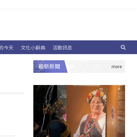
的今天
文化小辭典
活動訊息
最新新聞