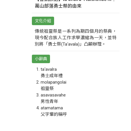
萬山部落勇士祭的由來
文化介紹
傳統祖靈祭是一系列為期四個月的祭典，
現今配合族人工作求學濃縮為一天，並特
別將「勇士祭(Ta‘avala)」凸顯辦理。
小辭典
ta‘avalra
勇士成年禮
molapangolai
祖靈祭
asavasavahe
男性青年
atamatama
父字輩的稱呼