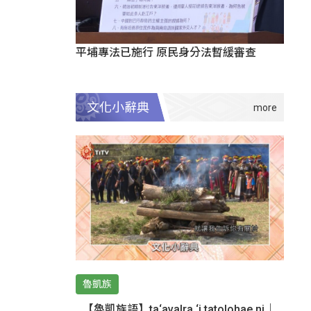
平埔專法已施行 原民身分法暫緩審查
文化小辭典
魯凱族
【魯凱族語】ta‘avalra ‘i tatolohae ni｜