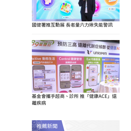
國健署推互動展 長者量六力揪失能警訊
基金會攜手超商、診所 推「健康ACE」遠
離疾病
推薦新聞