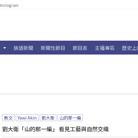
Instagram
族語新聞
新聞性節目
節目表
主播專區
歷史上
教文
Yawi Akin
劉大衛
山的那一編
劉大衛「山的那一編」 看見工藝與自然交織