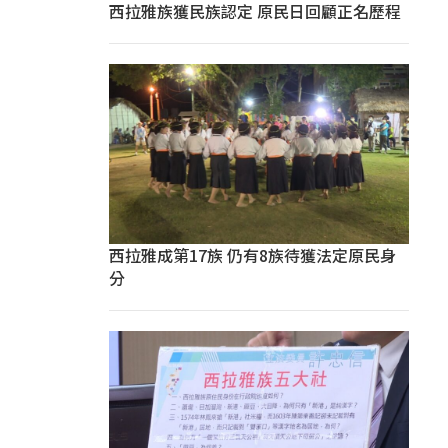
西拉雅族獲民族認定 原民日回顧正名歷程
西拉雅成第17族 仍有8族待獲法定原民身
分