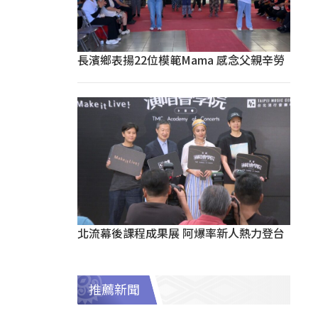
長濱鄉表揚22位模範Mama 感念父親辛勞
北流幕後課程成果展 阿爆率新人熱力登台
推薦新聞