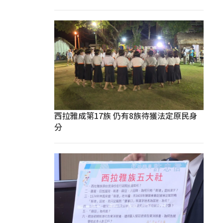
西拉雅成第17族 仍有8族待獲法定原民身
分