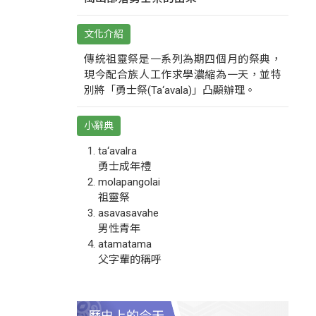
文化介紹
傳統祖靈祭是一系列為期四個月的祭典，
現今配合族人工作求學濃縮為一天，並特
別將「勇士祭(Ta‘avala)」凸顯辦理。
小辭典
ta‘avalra
勇士成年禮
molapangolai
祖靈祭
asavasavahe
男性青年
atamatama
父字輩的稱呼
歷史上的今天