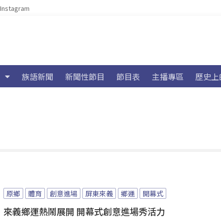
Instagram
族語新聞
新聞性節目
節目表
主播專區
歷史上
原鄉
體育
創意進場
屏東來義
鄉運
開幕式
來義鄉運熱鬧展開 開幕式創意進場秀活力