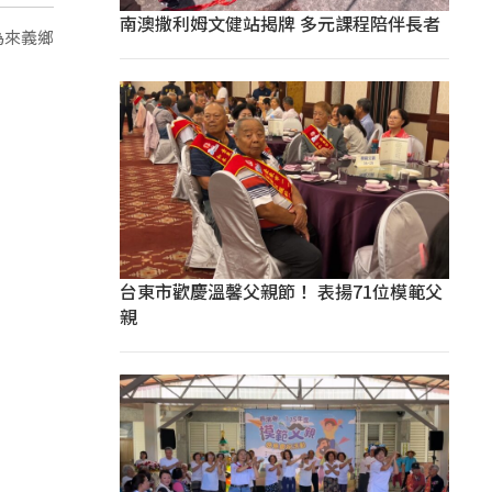
南澳撒利姆文健站揭牌 多元課程陪伴長者
為來義鄉
台東市歡慶溫馨父親節！ 表揚71位模範父
親