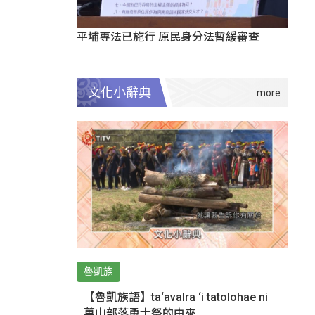
平埔專法已施行 原民身分法暫緩審查
文化小辭典
魯凱族
【魯凱族語】ta‘avalra ‘i tatolohae ni｜
萬山部落勇士祭的由來