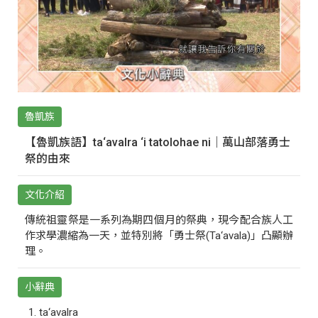
魯凱族
【魯凱族語】ta‘avalra ‘i tatolohae ni｜萬山部落勇士
祭的由來
文化介紹
傳統祖靈祭是一系列為期四個月的祭典，現今配合族人工
作求學濃縮為一天，並特別將「勇士祭(Ta‘avala)」凸顯辦
理。
小辭典
ta‘avalra