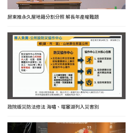
屏東推永久屋地籍分割分照 解長年產權難題
政院版災防法修法 海嘯、堰塞湖列入災害別