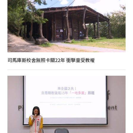
司馬庫斯校舍無照卡關22年 衝擊童受教權