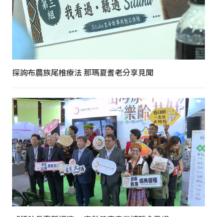
探詢布農族尾椎療法 那瑪夏耆老分享見聞