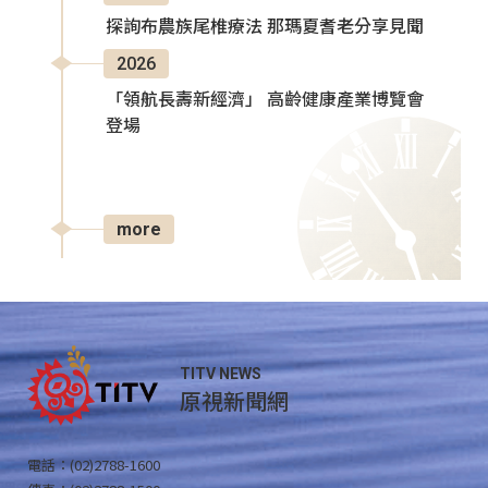
探詢布農族尾椎療法 那瑪夏耆老分享見聞
2026
「領航長壽新經濟」 高齡健康產業博覽會
登場
more
TITV NEWS
原視新聞網
電話：(02)2788-1600