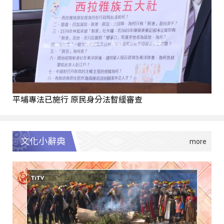
平埔專法已施行 原民身分法暫緩審查
文化小辭典