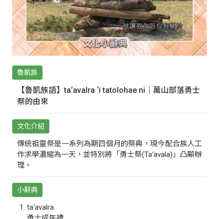
魯凱族
【魯凱族語】ta‘avalra ‘i tatolohae ni｜萬山部落勇士
祭的由來
文化介紹
傳統祖靈祭是一系列為期四個月的祭典，現今配合族人工
作求學濃縮為一天，並特別將「勇士祭(Ta‘avala)」凸顯辦
理。
小辭典
ta‘avalra
勇士成年禮