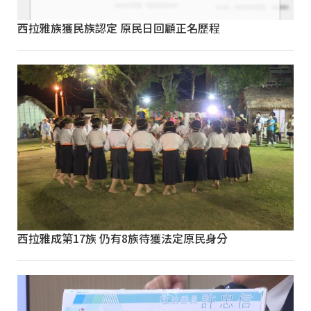
西拉雅族獲民族認定 原民日回顧正名歷程
西拉雅成第17族 仍有8族待獲法定原民身分