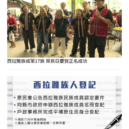
西拉雅族成第17族 原民日慶賀正名成功