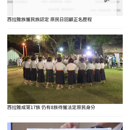
西拉雅族獲民族認定 原民日回顧正名歷程
西拉雅成第17族 仍有8族待獲法定原民身分