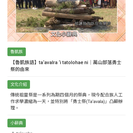
魯凱族
【魯凱族語】ta‘avalra ‘i tatolohae ni｜萬山部落勇士
祭的由來
文化介紹
傳統祖靈祭是一系列為期四個月的祭典，現今配合族人工
作求學濃縮為一天，並特別將「勇士祭(Ta‘avala)」凸顯辦
理。
小辭典