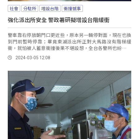
社會
分駐所
增設台階
衝撞憾事
強化派出所安全 警政署研擬增設台階緩衝
警車靠右停放朝門口更近些，原本另一輛停對面，現在也換
到門前暫時停靠；畢竟東湖派出所正對大馬路沒有階梯緩
衝，就怕被人蓄意衝撞後果不堪設想，全台各警所也紛紛祭
防護措施。
2024-03-05 12:08