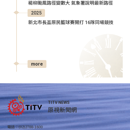
楊柳颱風路徑變數大 氣象署說明最新路徑
2025
新北市長盃原民籃球賽開打 16隊同場競技
more
TITV NEWS
原視新聞網
電話：(02)2788-1600