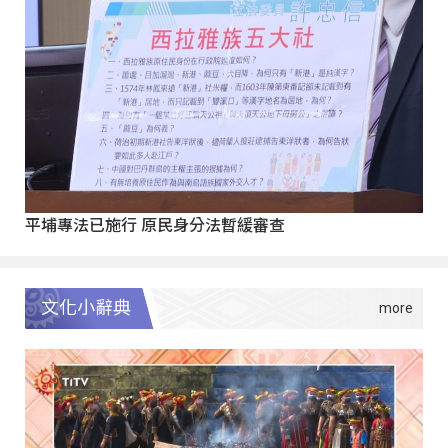
平埔專法已施行 原民身分法暫緩審查
文化小辭典