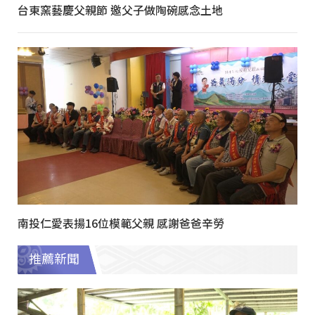
台東窯藝慶父親節 邀父子做陶碗感念土地
南投仁愛表揚16位模範父親 感謝爸爸辛勞
推薦新聞