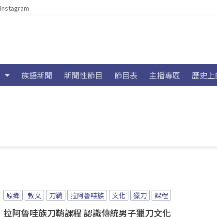
Instagram
族語新聞
新聞性節目
節目表
主播專區
歷史上
原鄉
教文
刀鞘
拉阿魯哇族
文化
獵刀
課程
拉阿魯哇族刀鞘課程 認識傳統男子獵刀文化