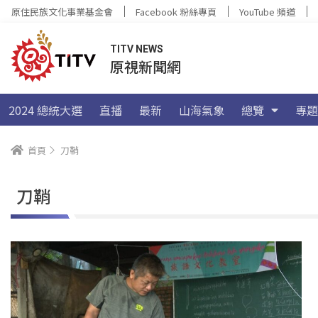
原住民族文化事業基金會
Facebook 粉絲專頁
YouTube 頻道
TITV NEWS
原視新聞網
2024 總統大選
直播
最新
山海氣象
總覽
專題
首頁
刀鞘
刀鞘