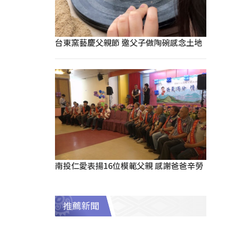
台東窯藝慶父親節 邀父子做陶碗感念土地
南投仁愛表揚16位模範父親 感謝爸爸辛勞
推薦新聞