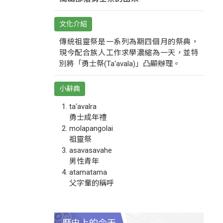
文化介紹
傳統祖靈祭是一系列為期四個月的祭典，
現今配合族人工作求學濃縮為一天，並特
別將「勇士祭(Ta‘avala)」凸顯辦理。
小辭典
ta‘avalra
勇士成年禮
molapangolai
祖靈祭
asavasavahe
男性青年
atamatama
父字輩的稱呼
歷史上的今天