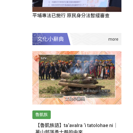
平埔專法已施行 原民身分法暫緩審查
文化小辭典
魯凱族
【魯凱族語】ta‘avalra ‘i tatolohae ni｜
萬山部落勇士祭的由來