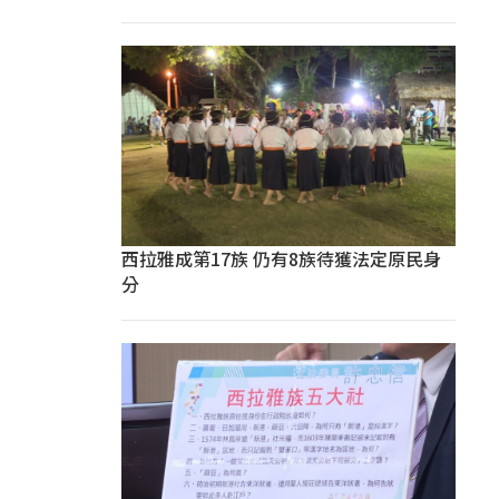
西拉雅成第17族 仍有8族待獲法定原民身
分