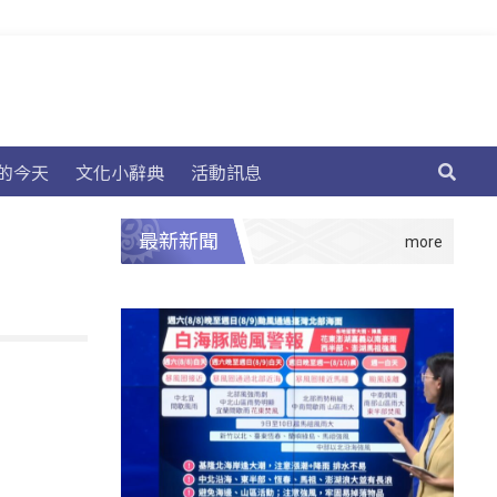
的今天
文化小辭典
活動訊息
最新新聞