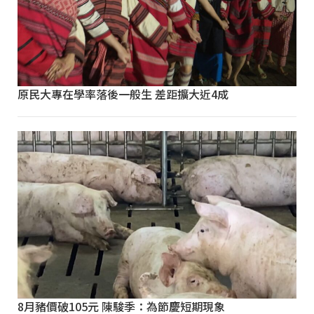
原民大專在學率落後一般生 差距擴大近4成
8月豬價破105元 陳駿季：為節慶短期現象