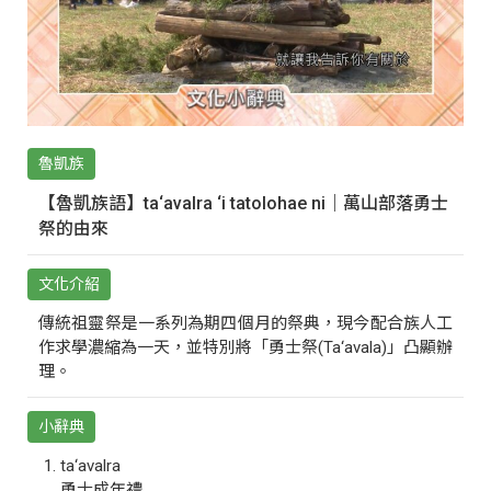
魯凱族
【魯凱族語】ta‘avalra ‘i tatolohae ni｜萬山部落勇士
祭的由來
文化介紹
傳統祖靈祭是一系列為期四個月的祭典，現今配合族人工
作求學濃縮為一天，並特別將「勇士祭(Ta‘avala)」凸顯辦
理。
小辭典
ta‘avalra
勇士成年禮