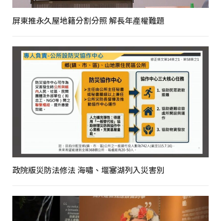
屏東推永久屋地籍分割分照 解長年產權難題
政院版災防法修法 海嘯、堰塞湖列入災害別