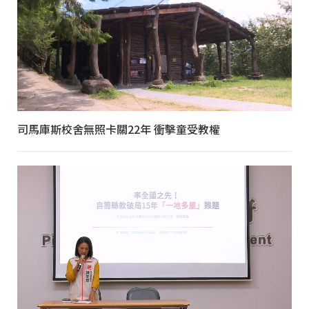
司馬庫斯校舍無照卡關22年 衝擊童受教權