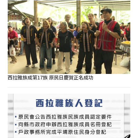
西拉雅族成第17族 原民日慶賀正名成功