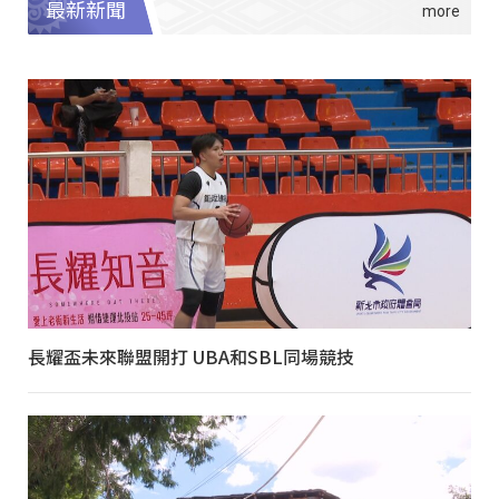
最新新聞
長耀盃未來聯盟開打 UBA和SBL同場競技