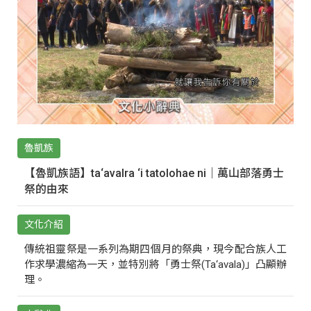
魯凱族
【魯凱族語】ta‘avalra ‘i tatolohae ni｜萬山部落勇士
祭的由來
文化介紹
傳統祖靈祭是一系列為期四個月的祭典，現今配合族人工
作求學濃縮為一天，並特別將「勇士祭(Ta‘avala)」凸顯辦
理。