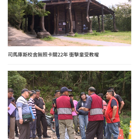
司馬庫斯校舍無照卡關22年 衝擊童受教權