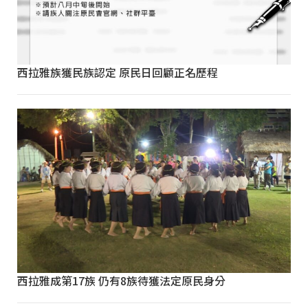
西拉雅族獲民族認定 原民日回顧正名歷程
西拉雅成第17族 仍有8族待獲法定原民身分