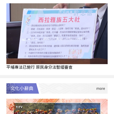
平埔專法已施行 原民身分法暫緩審查
文化小辭典