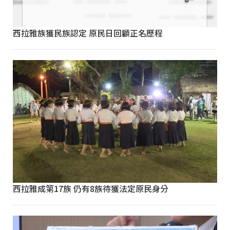
西拉雅族獲民族認定 原民日回顧正名歷程
西拉雅成第17族 仍有8族待獲法定原民身分