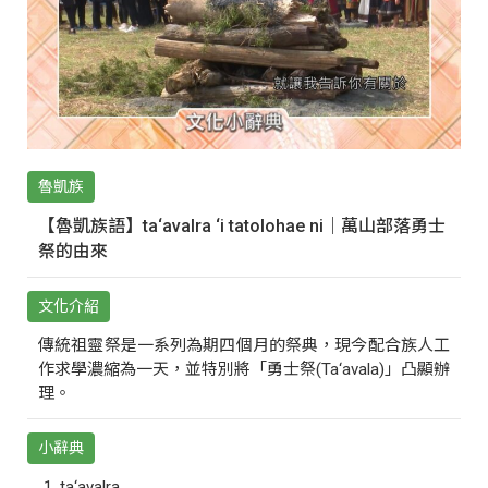
魯凱族
【魯凱族語】ta‘avalra ‘i tatolohae ni｜萬山部落勇士
祭的由來
文化介紹
傳統祖靈祭是一系列為期四個月的祭典，現今配合族人工
作求學濃縮為一天，並特別將「勇士祭(Ta‘avala)」凸顯辦
理。
小辭典
ta‘avalra