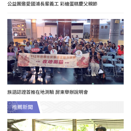
公益團邀愛國浦長輩義工 彩繪蛋糕慶父親節
族語認證首推在地測驗 屏東舉辦說明會
推薦新聞