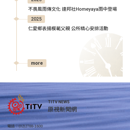
不畏風雨傳文化 達邦社Homeyaya雨中登場
2025
仁愛鄉表揚模範父親 公所精心安排活動
more
TITV NEWS
原視新聞網
電話：(02)2788-1600