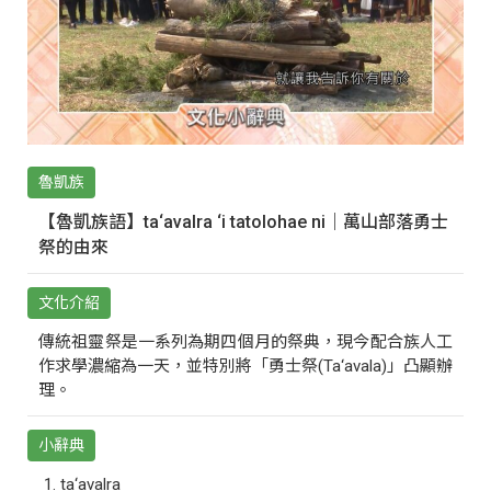
魯凱族
【魯凱族語】ta‘avalra ‘i tatolohae ni｜萬山部落勇士
祭的由來
文化介紹
傳統祖靈祭是一系列為期四個月的祭典，現今配合族人工
作求學濃縮為一天，並特別將「勇士祭(Ta‘avala)」凸顯辦
理。
小辭典
ta‘avalra