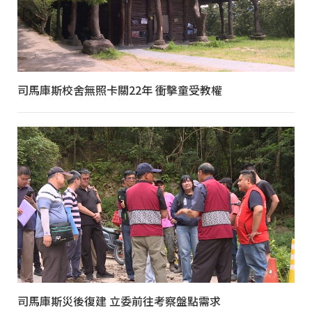
司馬庫斯校舍無照卡關22年 衝擊童受教權
司馬庫斯災後復建 立委前往考察盤點需求