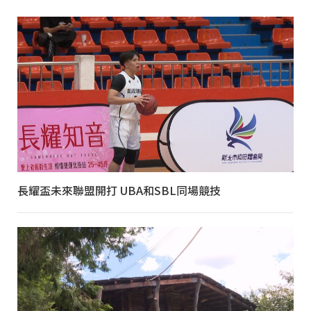
長耀盃未來聯盟開打 UBA和SBL同場競技