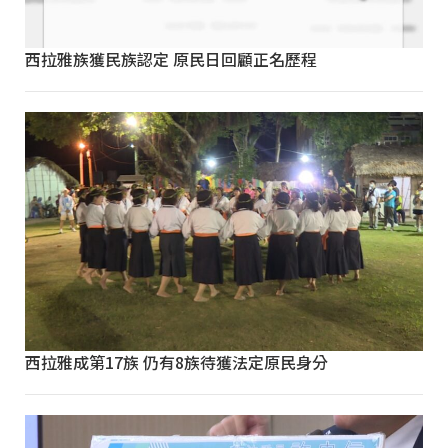
西拉雅族獲民族認定 原民日回顧正名歷程
西拉雅成第17族 仍有8族待獲法定原民身分