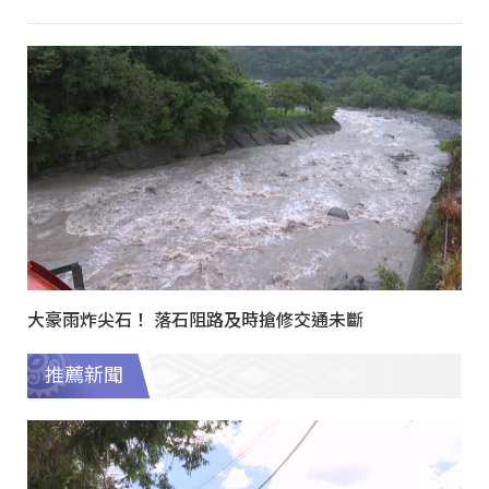
大豪雨炸尖石！ 落石阻路及時搶修交通未斷
推薦新聞