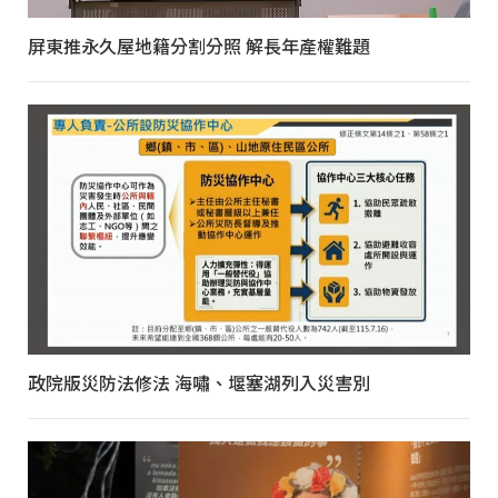
屏東推永久屋地籍分割分照 解長年產權難題
政院版災防法修法 海嘯、堰塞湖列入災害別