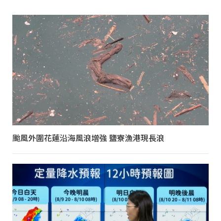
颱風外圍花蓮沿海風浪增強 鹽寮漁港現長浪