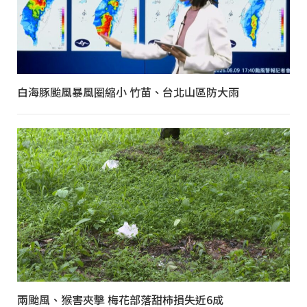
白海豚颱風暴風圈縮小 竹苗、台北山區防大雨
兩颱風、猴害夾擊 梅花部落甜柿損失近6成