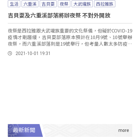
生活
六重溪
吉貝耍
夜祭
大武壠族
西拉雅族
吉貝耍及六重溪部落將辦夜祭 不對外開放
夜祭是西拉雅跟大武壠族重要的文化祭儀，但礙於COVID-19
疫情才剛趨緩，吉貝耍部落原本預計在10月9號、10號舉辦
夜祭，而六重溪部落則是19號舉行，但考量人數太多防疫量
能不足，加上空間有限，今年將不開放民眾觀禮。
2021-10-01 19:31
最新新聞