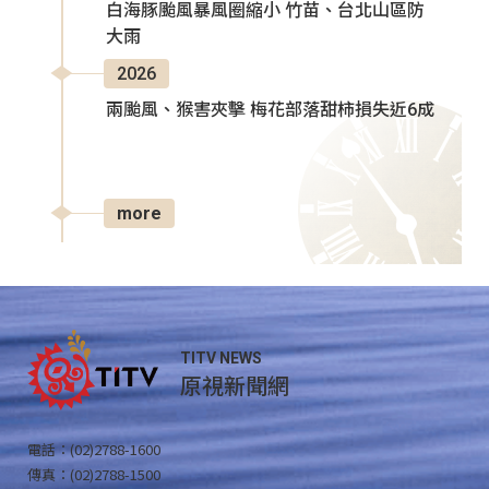
白海豚颱風暴風圈縮小 竹苗、台北山區防
大雨
2026
兩颱風、猴害夾擊 梅花部落甜柿損失近6成
more
TITV NEWS
原視新聞網
電話：(02)2788-1600
傳真：(02)2788-1500