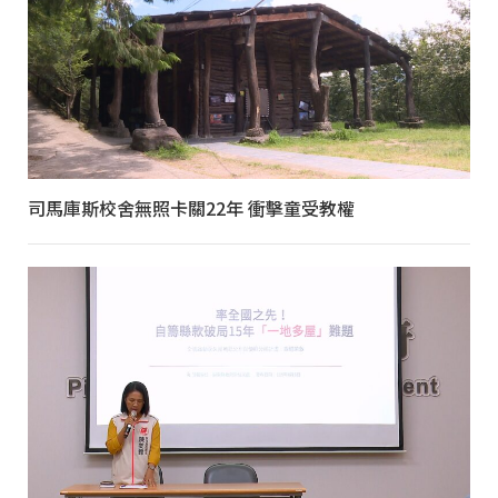
司馬庫斯校舍無照卡關22年 衝擊童受教權