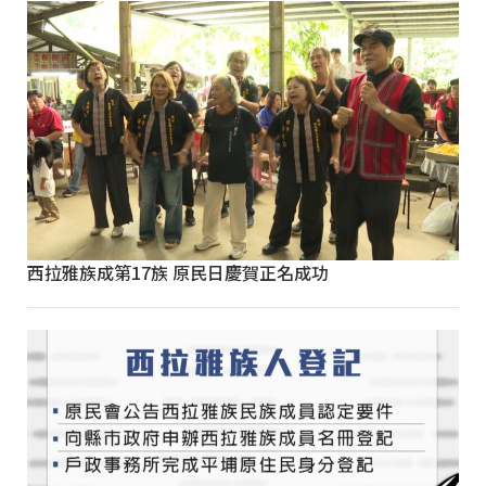
西拉雅族成第17族 原民日慶賀正名成功