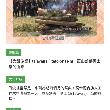
魯凱族
【魯凱族語】ta‘avalra ‘i tatolohae ni｜萬山部落勇士
祭的由來
文化介紹
傳統祖靈祭是一系列為期四個月的祭典，現今配合族人工
作求學濃縮為一天，並特別將「勇士祭(Ta‘avala)」凸顯辦
理。