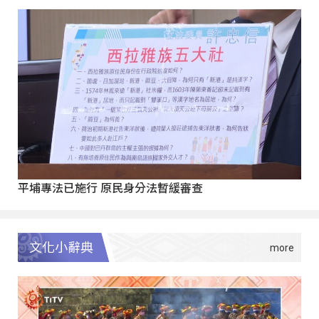
平埔專法已施行 原民身分法暫緩審查
文化小辭典