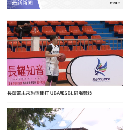
最新新聞
長耀盃未來聯盟開打 UBA和SBL同場競技