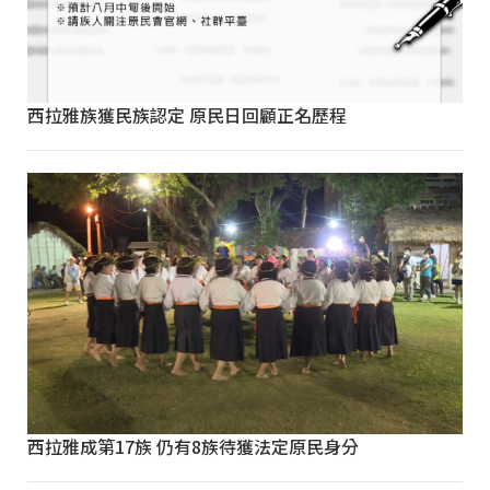
西拉雅族獲民族認定 原民日回顧正名歷程
西拉雅成第17族 仍有8族待獲法定原民身分