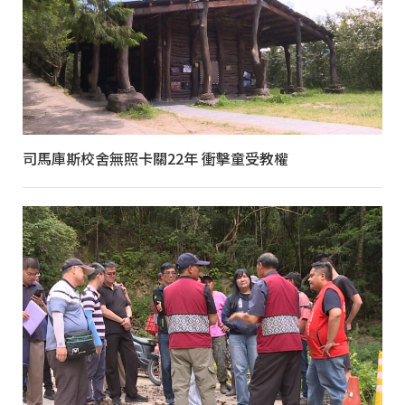
司馬庫斯校舍無照卡關22年 衝擊童受教權