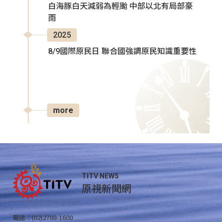
白海豚白天減弱為輕颱 中部以北有局部豪
雨
2025
8/9國際原民日 聯合國強調原民知識重要性
more
TITV NEWS
原視新聞網
電話：(02)2788-1600