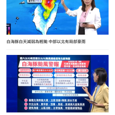
白海豚白天減弱為輕颱 中部以北有局部豪雨