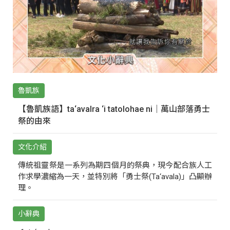
魯凱族
【魯凱族語】ta‘avalra ‘i tatolohae ni｜萬山部落勇士
祭的由來
文化介紹
傳統祖靈祭是一系列為期四個月的祭典，現今配合族人工
作求學濃縮為一天，並特別將「勇士祭(Ta‘avala)」凸顯辦
理。
小辭典