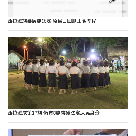
西拉雅族獲民族認定 原民日回顧正名歷程
西拉雅成第17族 仍有8族待獲法定原民身分