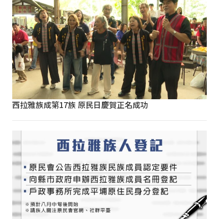
西拉雅族成第17族 原民日慶賀正名成功