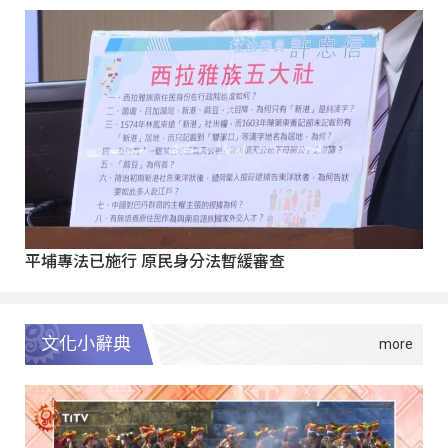
平埔專法已施行 原民身分法暫緩審查
文化小辭典