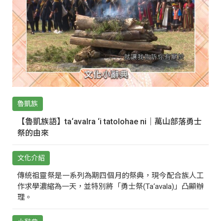
魯凱族
【魯凱族語】ta‘avalra ‘i tatolohae ni｜萬山部落勇士
祭的由來
文化介紹
傳統祖靈祭是一系列為期四個月的祭典，現今配合族人工
作求學濃縮為一天，並特別將「勇士祭(Ta‘avala)」凸顯辦
理。