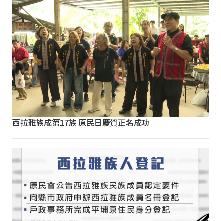
西拉雅族成第17族 原民日慶賀正名成功