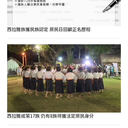
西拉雅族獲民族認定 原民日回顧正名歷程
西拉雅成第17族 仍有8族待獲法定原民身分