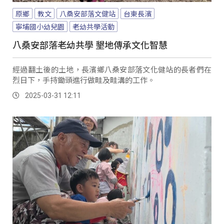
原鄉
教文
八桑安部落文健站
台東長濱
寧埔國小幼兒園
老幼共學活動
八桑安部落老幼共學 墾地傳承文化智慧
經過翻土後的土地，長濱鄉八桑安部落文化健站的長者們在
烈日下，手持鋤頭進行做畦及畦溝的工作。
2025-03-31 12:11