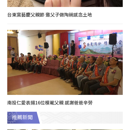
台東窯藝慶父親節 邀父子做陶碗感念土地
南投仁愛表揚16位模範父親 感謝爸爸辛勞
推薦新聞