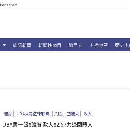
Instagram
族語新聞
新聞性節目
節目表
主播專區
歷史上
體育
UBA大專籃球聯賽
八強
國體大
政大
UBA男一級8強賽 政大82:57力退國體大