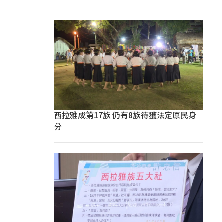
西拉雅成第17族 仍有8族待獲法定原民身
分