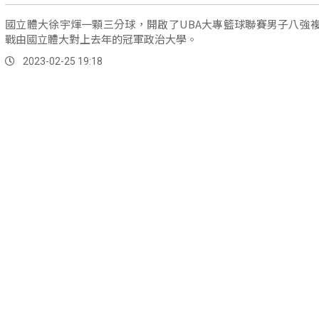
國立體大徐宇煇一顆三分球，開啟了UBA大專籃球聯賽男子八強
戰由國立體大對上去年的冠軍政治大學。
2023-02-25 19:18