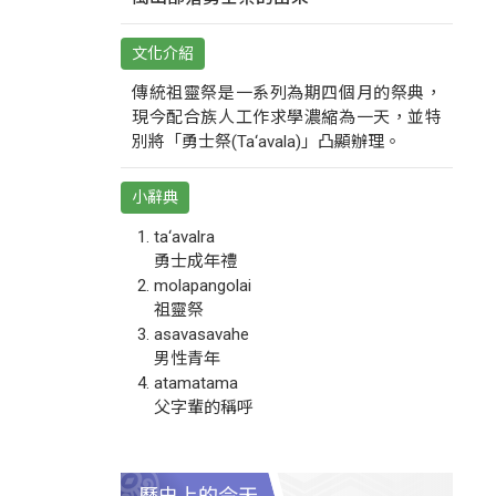
文化介紹
傳統祖靈祭是一系列為期四個月的祭典，
現今配合族人工作求學濃縮為一天，並特
別將「勇士祭(Ta‘avala)」凸顯辦理。
小辭典
ta‘avalra
勇士成年禮
molapangolai
祖靈祭
asavasavahe
男性青年
atamatama
父字輩的稱呼
歷史上的今天