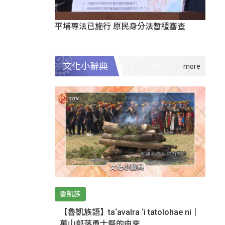
平埔專法已施行 原民身分法暫緩審查
文化小辭典
魯凱族
【魯凱族語】ta‘avalra ‘i tatolohae ni｜
萬山部落勇士祭的由來