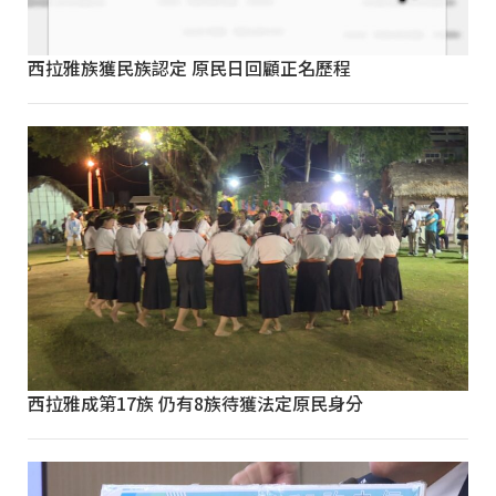
西拉雅族獲民族認定 原民日回顧正名歷程
西拉雅成第17族 仍有8族待獲法定原民身分