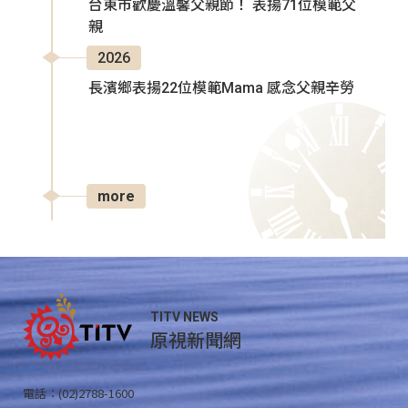
台東市歡慶溫馨父親節！ 表揚71位模範父
親
2026
長濱鄉表揚22位模範Mama 感念父親辛勞
more
TITV NEWS
原視新聞網
電話：(02)2788-1600