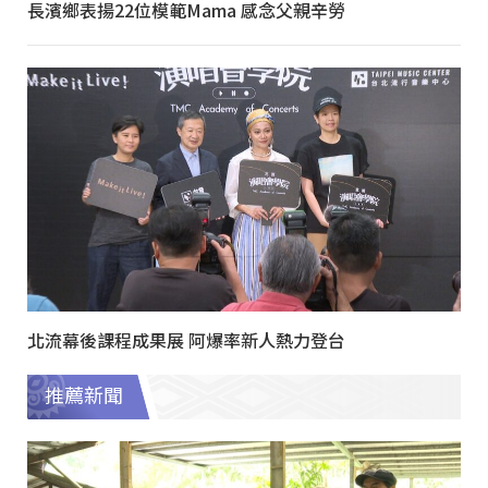
長濱鄉表揚22位模範Mama 感念父親辛勞
北流幕後課程成果展 阿爆率新人熱力登台
推薦新聞