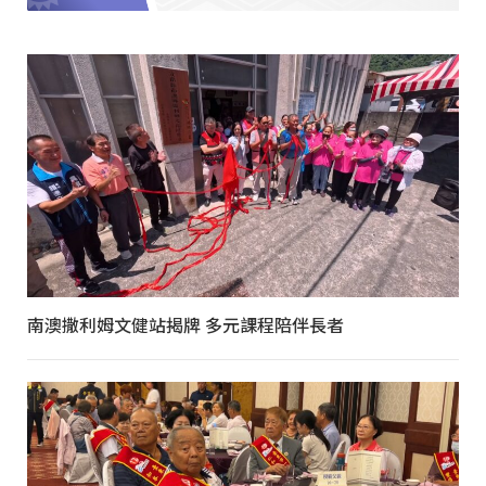
南澳撒利姆文健站揭牌 多元課程陪伴長者