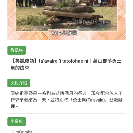
魯凱族
【魯凱族語】ta‘avalra ‘i tatolohae ni｜萬山部落勇士
祭的由來
文化介紹
傳統祖靈祭是一系列為期四個月的祭典，現今配合族人工
作求學濃縮為一天，並特別將「勇士祭(Ta‘avala)」凸顯辦
理。
小辭典
ta‘avalra