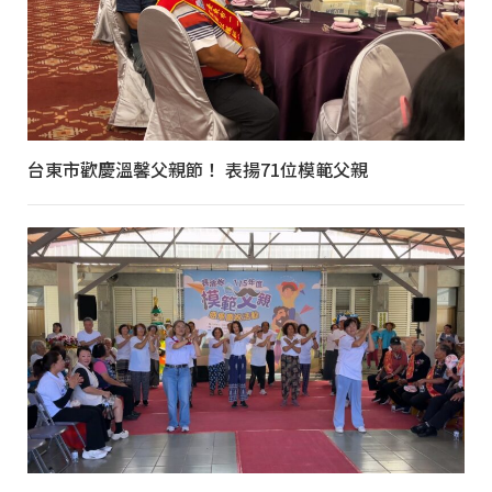
台東市歡慶溫馨父親節！ 表揚71位模範父親