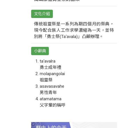
文化介紹
傳統祖靈祭是一系列為期四個月的祭典，
現今配合族人工作求學濃縮為一天，並特
別將「勇士祭(Ta‘avala)」凸顯辦理。
小辭典
ta‘avalra
勇士成年禮
molapangolai
祖靈祭
asavasavahe
男性青年
atamatama
父字輩的稱呼
歷史上的今天