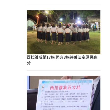
西拉雅成第17族 仍有8族待獲法定原民身
分