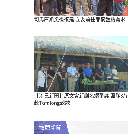
司馬庫斯災後復建 立委前往考察盤點需求
【涉己新聞】原文會新劇名爆爭議 團隊8/7
赴Tafalong致歉
推薦新聞