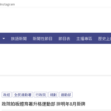
Instagram
族語新聞
新聞性節目
節目表
主播專區
歷史上
政經
全民運動署
行政院
規劃
運動部
政院拍板體育署升格運動部 拚明年8月掛牌