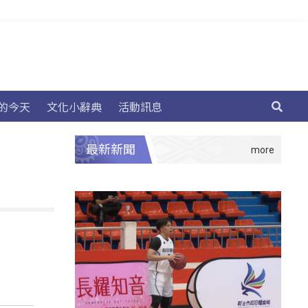
的今天
文化小辭典
活動訊息
最新新聞