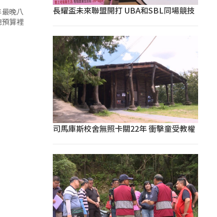
長耀盃未來聯盟開打 UBA和SBL同場競技
年最晚八
總預算裡
司馬庫斯校舍無照卡關22年 衝擊童受教權