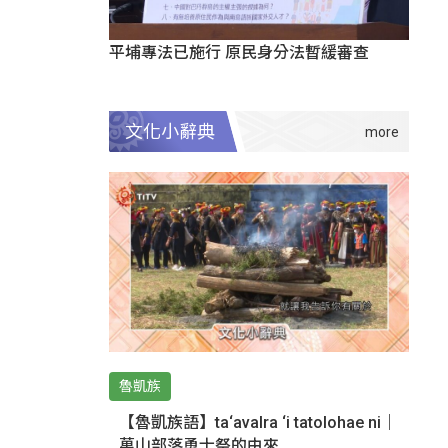
平埔專法已施行 原民身分法暫緩審查
文化小辭典
魯凱族
【魯凱族語】ta‘avalra ‘i tatolohae ni｜
萬山部落勇士祭的由來