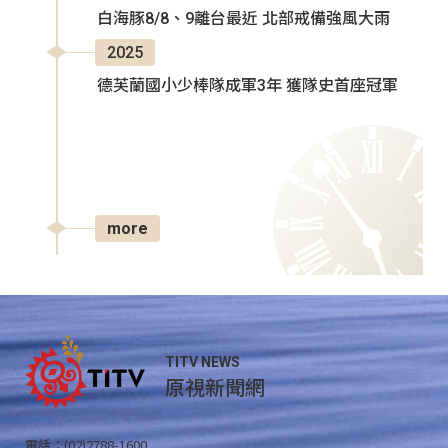
白海豚8/8、9離台最近 北部戒備強風大雨
2025
德芙蘭國小少棒隊成軍3年 獲隊史首座冠軍
more
TITV NEWS
原視新聞網
電話：(02)2788-1600