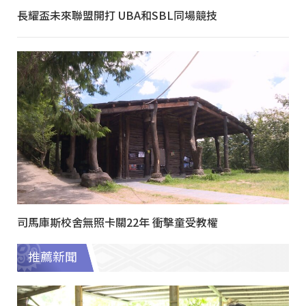
長耀盃未來聯盟開打 UBA和SBL同場競技
司馬庫斯校舍無照卡關22年 衝擊童受教權
推薦新聞