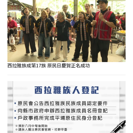
西拉雅族成第17族 原民日慶賀正名成功