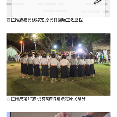
西拉雅族獲民族認定 原民日回顧正名歷程
西拉雅成第17族 仍有8族待獲法定原民身分