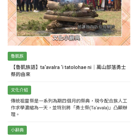
魯凱族
【魯凱族語】ta‘avalra ‘i tatolohae ni｜萬山部落勇士
祭的由來
文化介紹
傳統祖靈祭是一系列為期四個月的祭典，現今配合族人工
作求學濃縮為一天，並特別將「勇士祭(Ta‘avala)」凸顯辦
理。
小辭典