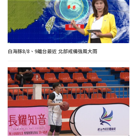
白海豚8/8、9離台最近 北部戒備強風大雨