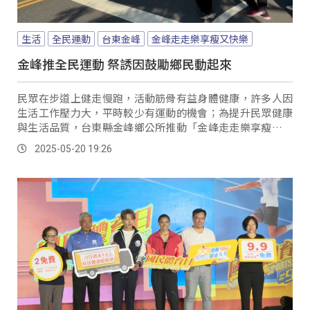
生活
全民運動
台東金峰
金峰走走樂享瘦又快樂
金峰推全民運動 祭誘因鼓勵鄉民動起來
民眾在步道上健走慢跑，活動筋骨有益身體健康，許多人因
生活工作壓力大，平時較少有運動的機會；為提升民眾健康
與生活品質，台東縣金峰鄉公所推動「金峰走走樂享瘦又快
樂」的運動制度，鼓勵全民運動，目前正處於試辦階段，主
2025-05-20 19:26
要以健走、路跑為主，鼓勵鄉民每天動起來，養成規律運動
習慣。