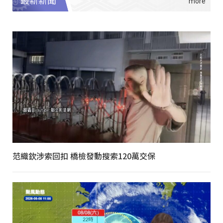
最新新聞
范織欽涉索回扣 橋檢發動搜索120萬交保