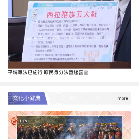
平埔專法已施行 原民身分法暫緩審查
文化小辭典