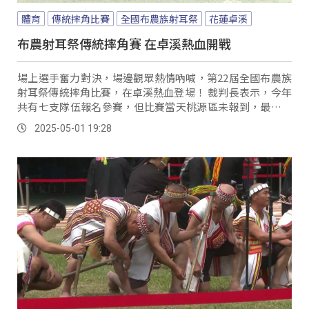
體育
傳統摔角比賽
全國布農族射耳祭
花蓮卓溪
布農射耳祭傳統摔角賽 在卓溪熱血開戰
場上選手奮力對決，場邊觀眾熱情吶喊，第22屆全國布農族
射耳祭傳統摔角比賽，在卓溪熱血登場！ 裁判長表示，今年
共有七支隊伍報名參賽，但比賽當天桃源區未報到，最終由
六隊展開激烈競爭。
2025-05-01 19:28