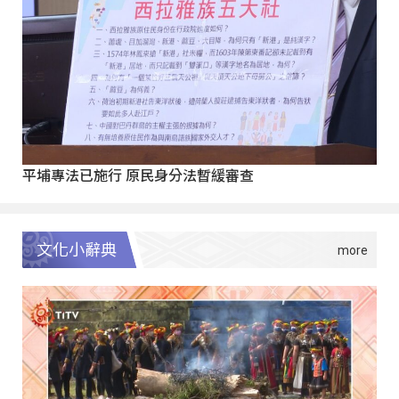
平埔專法已施行 原民身分法暫緩審查
文化小辭典