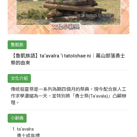
魯凱族
【魯凱族語】ta‘avalra ‘i tatolohae ni｜萬山部落勇士
祭的由來
文化介紹
傳統祖靈祭是一系列為期四個月的祭典，現今配合族人工
作求學濃縮為一天，並特別將「勇士祭(Ta‘avala)」凸顯辦
理。
小辭典
ta‘avalra
勇士成年禮