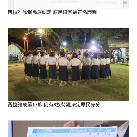
西拉雅族獲民族認定 原民日回顧正名歷程
西拉雅成第17族 仍有8族待獲法定原民身分