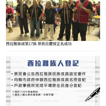
西拉雅族成第17族 原民日慶賀正名成功