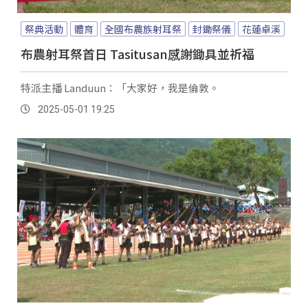
祭典活動
體育
全國布農族射耳祭
封鋤祭儀
花蓮卓溪
布農射耳祭首日 Tasitusan感謝鋤具並祈福
特派主播 Landuun：「大家好，我是倫敦。
2025-05-01 19:25