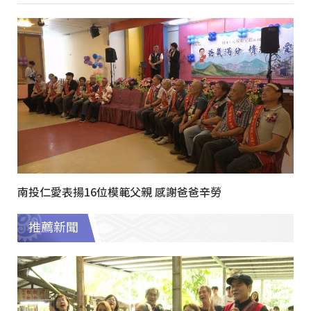
南投仁愛表揚16位模範父親 感謝爸爸辛勞
推薦新聞