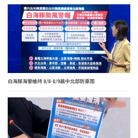
白海豚海警維持 8/8-8/9晨中北部防豪雨