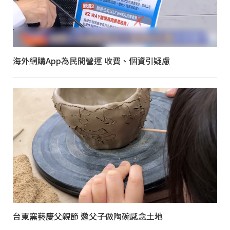
海外網購App為民間營運 收費、個資引疑慮
台東窯藝慶父親節 邀父子做陶碗感念土地