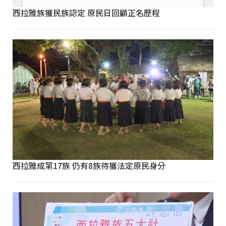
西拉雅族獲民族認定 原民日回顧正名歷程
西拉雅成第17族 仍有8族待獲法定原民身分