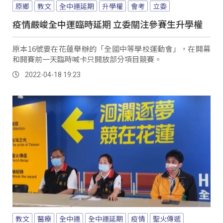
原鄉
教文
全中運延期
升學權
會考
立委
疫情嚴峻全中運臨時延期 立委關注參賽生升學權
原本16號要在花蓮舉辦的「全國中等學校運動會」，在開幕
和開賽前一天臨時喊卡只開放部分項目競賽。
2022-04-18 19:23
教文
醫療
全中運
全中運延期
疫情
聖火傳遞