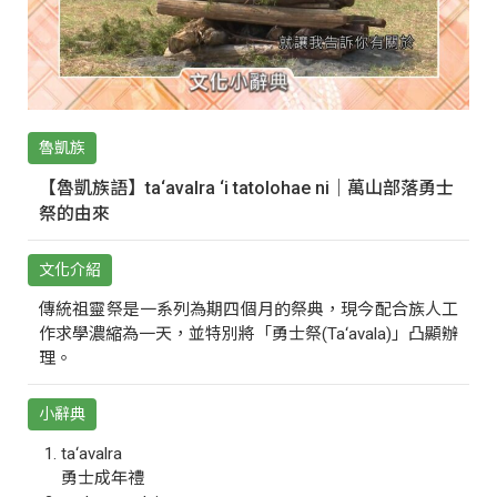
魯凱族
【魯凱族語】ta‘avalra ‘i tatolohae ni｜萬山部落勇士
祭的由來
文化介紹
傳統祖靈祭是一系列為期四個月的祭典，現今配合族人工
作求學濃縮為一天，並特別將「勇士祭(Ta‘avala)」凸顯辦
理。
小辭典
ta‘avalra
勇士成年禮