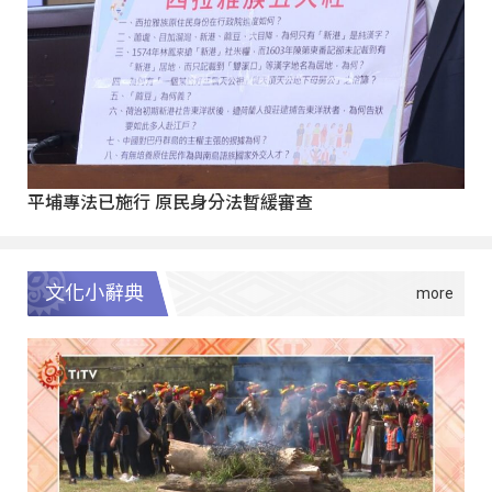
平埔專法已施行 原民身分法暫緩審查
文化小辭典