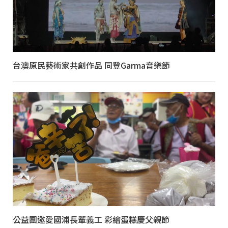
台澳原民藝術家共創作品 同登Garma音樂節
公益團邀愛國浦長輩義工 彩繪蛋糕慶父親節