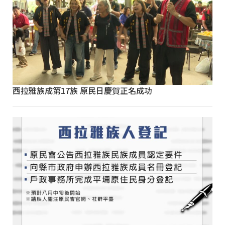
西拉雅族成第17族 原民日慶賀正名成功