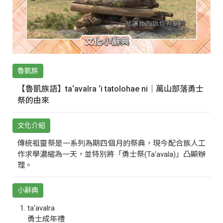
魯凱族
【魯凱族語】ta‘avalra ‘i tatolohae ni｜萬山部落勇士
祭的由來
文化介紹
傳統祖靈祭是一系列為期四個月的祭典，現今配合族人工
作求學濃縮為一天，並特別將「勇士祭(Ta‘avala)」凸顯辦
理。
小辭典
ta‘avalra
勇士成年禮