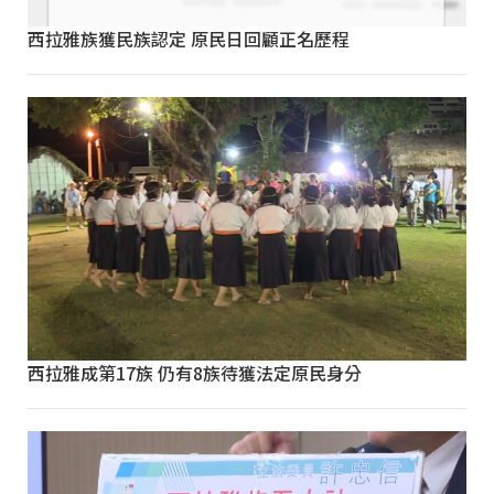
西拉雅族獲民族認定 原民日回顧正名歷程
西拉雅成第17族 仍有8族待獲法定原民身分