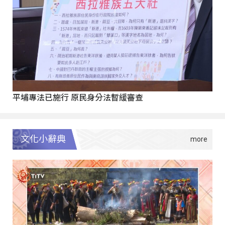
平埔專法已施行 原民身分法暫緩審查
文化小辭典