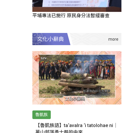
平埔專法已施行 原民身分法暫緩審查
文化小辭典
魯凱族
【魯凱族語】ta‘avalra ‘i tatolohae ni｜
萬山部落勇士祭的由來