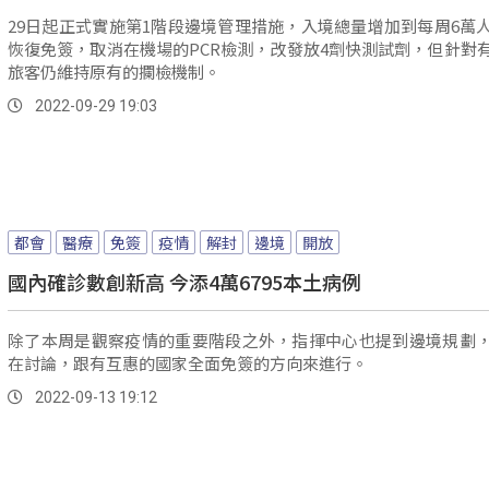
29日起正式實施第1階段邊境管理措施，入境總量增加到每周6萬
恢復免簽，取消在機場的PCR檢測，改發放4劑快測試劑，但針對
旅客仍維持原有的攔檢機制。
2022-09-29 19:03
都會
醫療
免簽
疫情
解封
邊境
開放
國內確診數創新高 今添4萬6795本土病例
除了本周是觀察疫情的重要階段之外，指揮中心也提到邊境規劃
在討論，跟有互惠的國家全面免簽的方向來進行。
2022-09-13 19:12