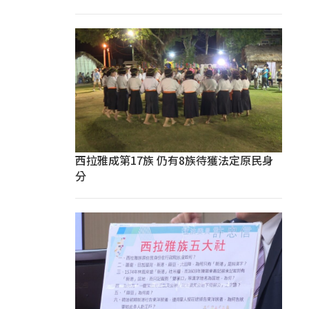
西拉雅成第17族 仍有8族待獲法定原民身
分