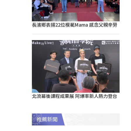
長濱鄉表揚22位模範Mama 感念父親辛勞
北流幕後課程成果展 阿爆率新人熱力登台
推薦新聞