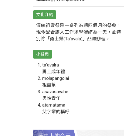
文化介紹
傳統祖靈祭是一系列為期四個月的祭典，
現今配合族人工作求學濃縮為一天，並特
別將「勇士祭(Ta‘avala)」凸顯辦理。
小辭典
ta‘avalra
勇士成年禮
molapangolai
祖靈祭
asavasavahe
男性青年
atamatama
父字輩的稱呼
歷史上的今天