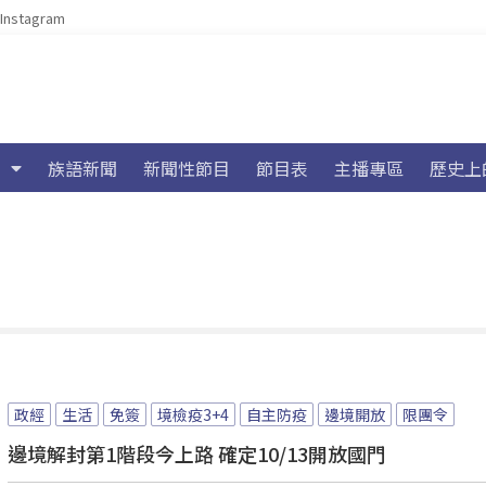
Instagram
族語新聞
新聞性節目
節目表
主播專區
歷史上
政經
生活
免簽
境檢疫3+4
自主防疫
邊境開放
限團令
邊境解封第1階段今上路 確定10/13開放國門