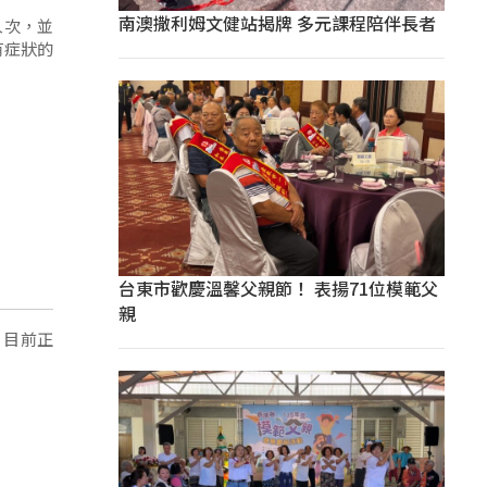
南澳撒利姆文健站揭牌 多元課程陪伴長者
人次，並
有症狀的
台東市歡慶溫馨父親節！ 表揚71位模範父
親
，目前正