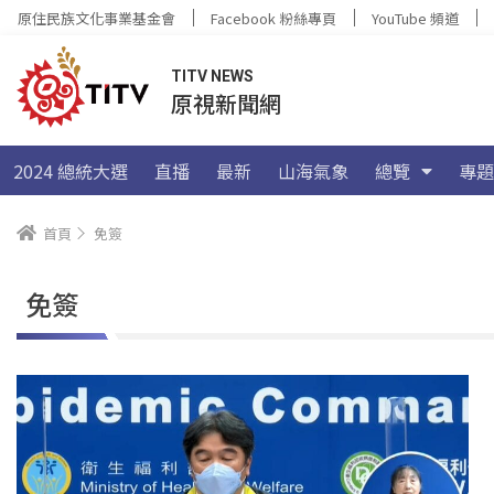
原住民族文化事業基金會
Facebook 粉絲專頁
YouTube 頻道
TITV NEWS
原視新聞網
2024 總統大選
直播
最新
山海氣象
總覽
專題
首頁
免簽
免簽