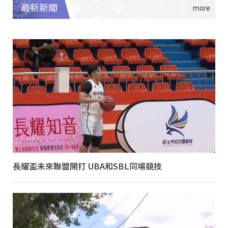
最新新聞
長耀盃未來聯盟開打 UBA和SBL同場競技