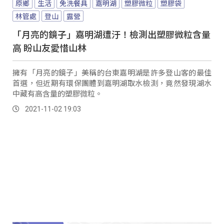
原鄉
生活
免洗餐具
嘉明湖
塑膠微粒
塑膠袋
林管處
登山
露營
「月亮的鏡子」嘉明湖遭汙！檢測出塑膠微粒含量
高 盼山友愛惜山林
擁有「月亮的鏡子」美稱的台東嘉明湖是許多登山客的最佳
首選，但近期有環保團體到嘉明湖取水檢測，竟然發現湖水
中藏有高含量的塑膠微粒。
2021-11-02 19:03