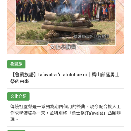
魯凱族
【魯凱族語】ta‘avalra ‘i tatolohae ni｜萬山部落勇士
祭的由來
文化介紹
傳統祖靈祭是一系列為期四個月的祭典，現今配合族人工
作求學濃縮為一天，並特別將「勇士祭(Ta‘avala)」凸顯辦
理。