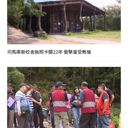
司馬庫斯校舍無照卡關22年 衝擊童受教權