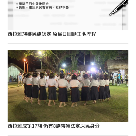
西拉雅族獲民族認定 原民日回顧正名歷程
西拉雅成第17族 仍有8族待獲法定原民身分