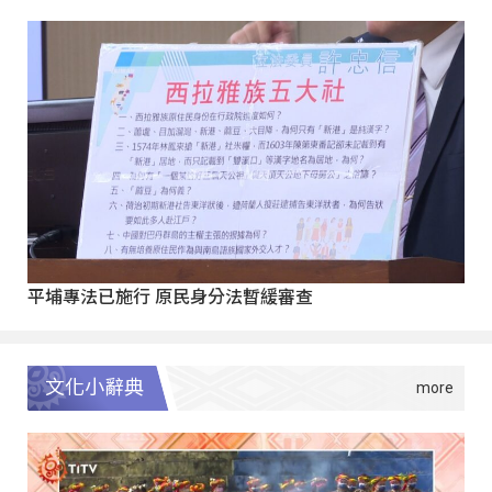
平埔專法已施行 原民身分法暫緩審查
文化小辭典