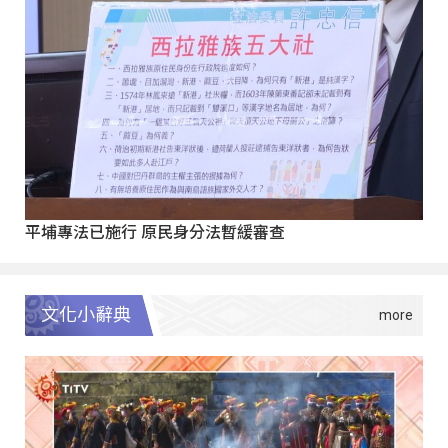
平埔專法已施行 原民身分法暫緩審查
文化小辭典