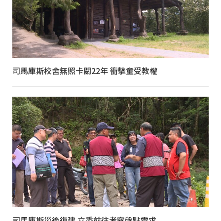
司馬庫斯校舍無照卡關22年 衝擊童受教權
司馬庫斯災後復建 立委前往考察盤點需求