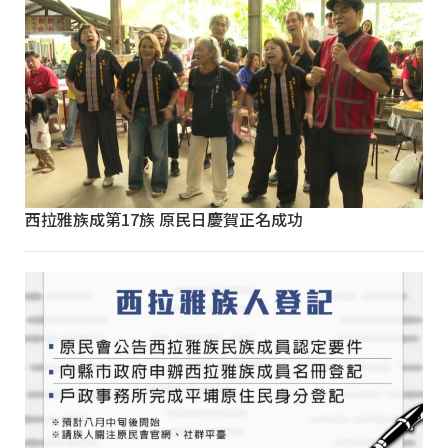
西拉雅族成第17族 原民日慶賀正名成功