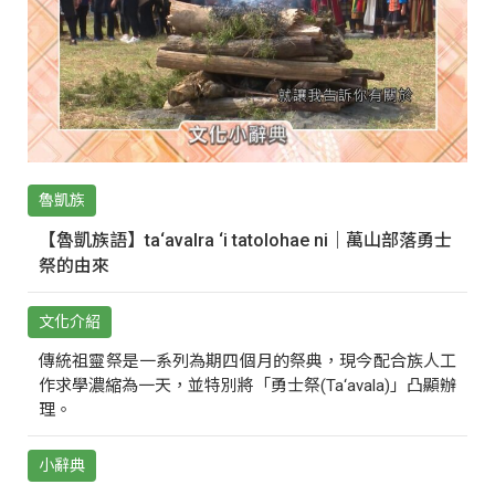
魯凱族
【魯凱族語】ta‘avalra ‘i tatolohae ni｜萬山部落勇士
祭的由來
文化介紹
傳統祖靈祭是一系列為期四個月的祭典，現今配合族人工
作求學濃縮為一天，並特別將「勇士祭(Ta‘avala)」凸顯辦
理。
小辭典