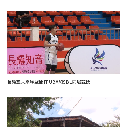
長耀盃未來聯盟開打 UBA和SBL同場競技