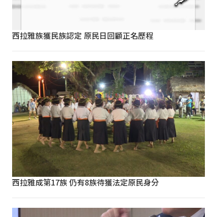
西拉雅族獲民族認定 原民日回顧正名歷程
西拉雅成第17族 仍有8族待獲法定原民身分