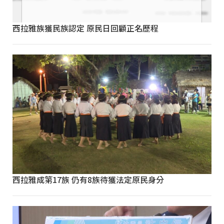
西拉雅族獲民族認定 原民日回顧正名歷程
西拉雅成第17族 仍有8族待獲法定原民身分