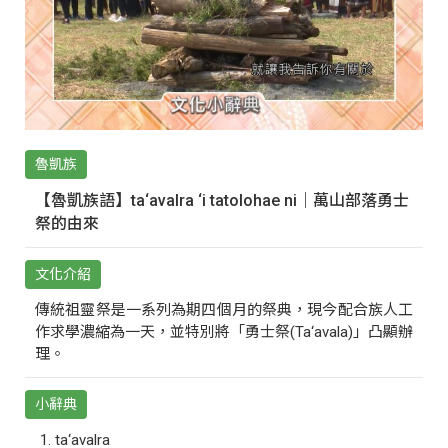
魯凱族
【魯凱族語】ta‘avalra ‘i tatolohae ni｜萬山部落勇士
祭的由來
文化介紹
傳統祖靈祭是一系列為期四個月的祭典，現今配合族人工
作求學濃縮為一天，並特別將「勇士祭(Ta‘avala)」凸顯辦
理。
小辭典
ta‘avalra