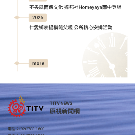
不畏風雨傳文化 達邦社Homeyaya雨中登場
2025
仁愛鄉表揚模範父親 公所精心安排活動
more
TITV NEWS
原視新聞網
電話：(02)2788-1600