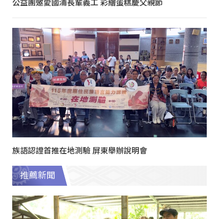
公益團邀愛國浦長輩義工 彩繪蛋糕慶父親節
族語認證首推在地測驗 屏東舉辦說明會
推薦新聞