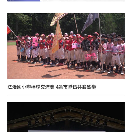
法治國小辦棒球交流賽 4縣市隊伍共襄盛舉