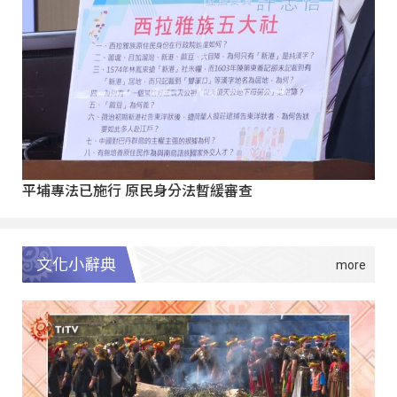
平埔專法已施行 原民身分法暫緩審查
文化小辭典