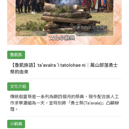
魯凱族
【魯凱族語】ta‘avalra ‘i tatolohae ni｜萬山部落勇士
祭的由來
文化介紹
傳統祖靈祭是一系列為期四個月的祭典，現今配合族人工
作求學濃縮為一天，並特別將「勇士祭(Ta‘avala)」凸顯辦
理。
小辭典