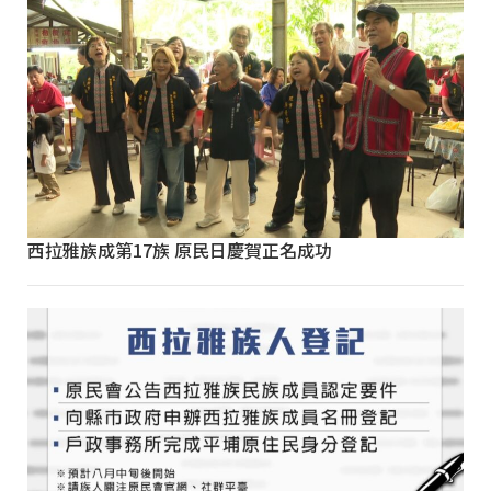
西拉雅族成第17族 原民日慶賀正名成功