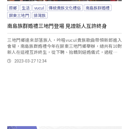
原鄉
生活
vucul
傳統貴族文化禮俗
南島族群婚禮
屏東三地門
排灣族
南島族群婚禮三地門登場 見證新人互許終身
三地門鄉達來部落族人，吟唱vucul貴族歌曲帶領新郎進入
會場，南島族群婚禮今年在屏東三地門鄉舉辦，總共有10對
新人在這裡互許終生，從下聘、抬轎到結婚儀式，過程莊嚴
隆重，並接受在地族人最好最深的祝福。
2023-03-27 12:34