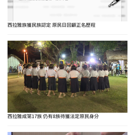
西拉雅族獲民族認定 原民日回顧正名歷程
西拉雅成第17族 仍有8族待獲法定原民身分