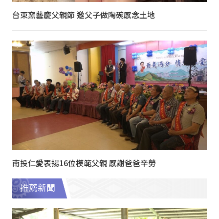
台東窯藝慶父親節 邀父子做陶碗感念土地
南投仁愛表揚16位模範父親 感謝爸爸辛勞
推薦新聞