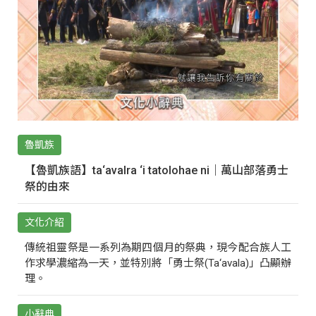
魯凱族
【魯凱族語】ta‘avalra ‘i tatolohae ni｜萬山部落勇士
祭的由來
文化介紹
傳統祖靈祭是一系列為期四個月的祭典，現今配合族人工
作求學濃縮為一天，並特別將「勇士祭(Ta‘avala)」凸顯辦
理。
小辭典