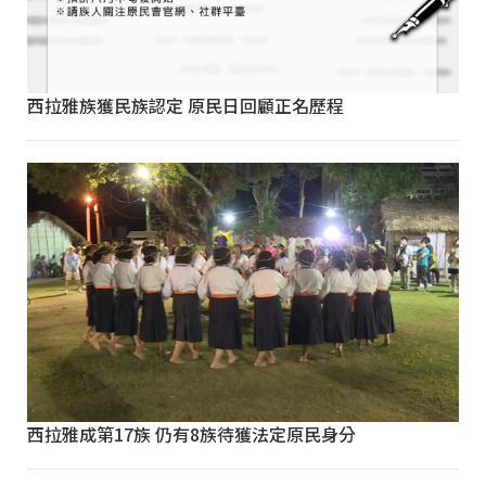
西拉雅族獲民族認定 原民日回顧正名歷程
西拉雅成第17族 仍有8族待獲法定原民身分