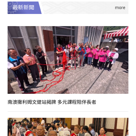
最新新聞
南澳撒利姆文健站揭牌 多元課程陪伴長者