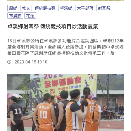
原鄉
教文
傳統競技賽
卓溪鄉
太平部落
射耳祭
布農族
花蓮
卓溪鄉射耳祭 傳統競技項目炒活動氣氛
15日卓溪鄉公所在卓溪鄉多功能綜合運動園區，舉辦112年
度全鄉射耳祭活動，全鄉族人踴躍參加，開幕典禮中卓溪鄉
長田桂花除了感謝歷任鄉長持續推動文化傳承工作，及致力
於卓溪鄉各個層面的建設與規劃外，也表示今日的活動場地
2023-04-15 19:10
未來兩年將規劃為MASIAL廣場。