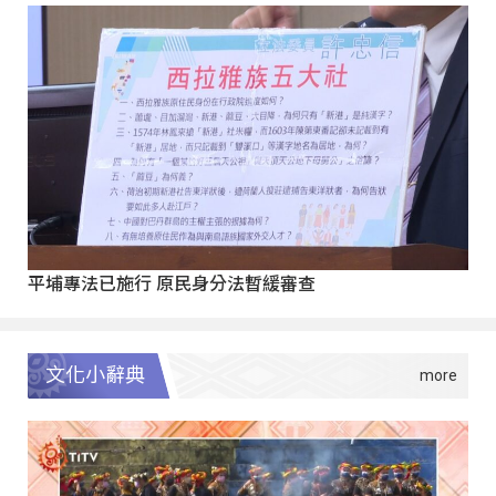
平埔專法已施行 原民身分法暫緩審查
文化小辭典