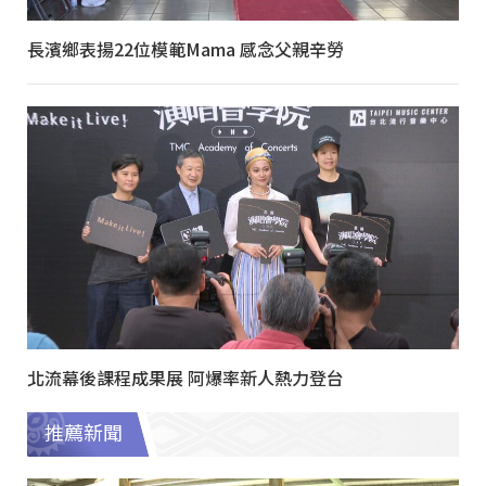
長濱鄉表揚22位模範Mama 感念父親辛勞
北流幕後課程成果展 阿爆率新人熱力登台
推薦新聞