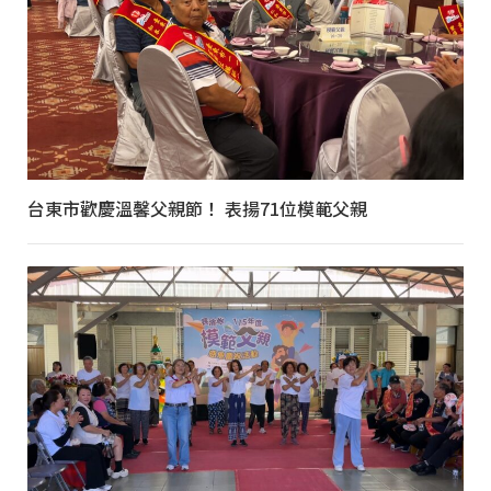
台東市歡慶溫馨父親節！ 表揚71位模範父親