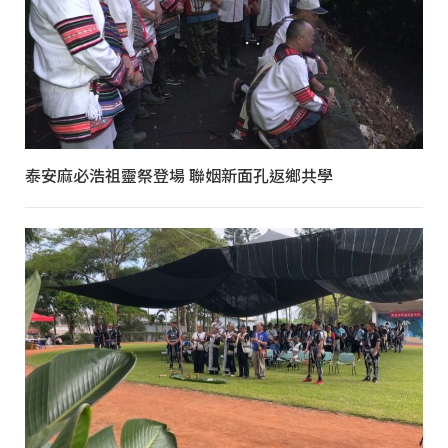
泰安麻必浩祖靈祭登場 聯姻新面孔返鄉共學