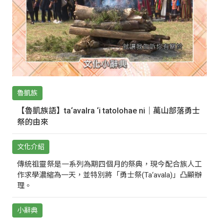
魯凱族
【魯凱族語】ta‘avalra ‘i tatolohae ni｜萬山部落勇士
祭的由來
文化介紹
傳統祖靈祭是一系列為期四個月的祭典，現今配合族人工
作求學濃縮為一天，並特別將「勇士祭(Ta‘avala)」凸顯辦
理。
小辭典