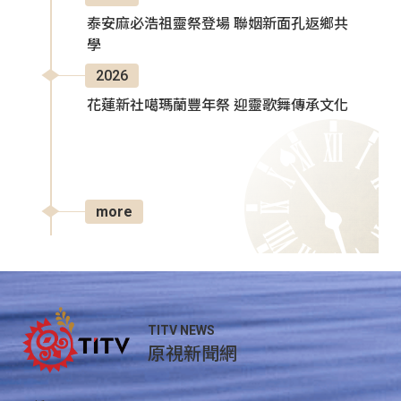
泰安麻必浩祖靈祭登場 聯姻新面孔返鄉共
學
2026
花蓮新社噶瑪蘭豐年祭 迎靈歌舞傳承文化
more
TITV NEWS
原視新聞網