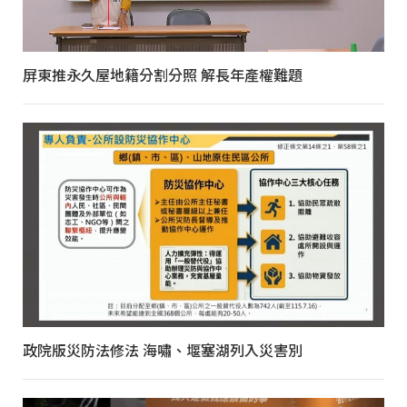
屏東推永久屋地籍分割分照 解長年產權難題
政院版災防法修法 海嘯、堰塞湖列入災害別