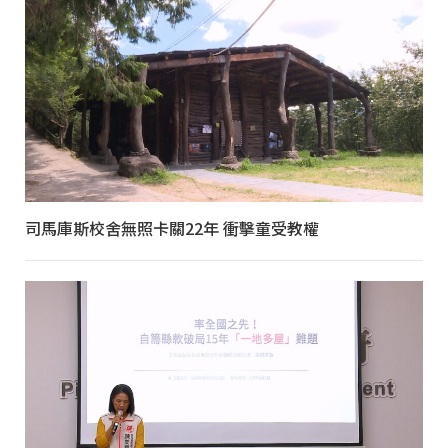
司馬庫斯校舍無照卡關22年 衝擊童受教權