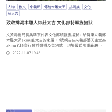
人物
教文
來義鄉
傳統木雕大師
排灣族
文化
莊太吉
致敬排灣木雕大師莊太吉 文化部特頒旌揚狀
文資局副局長吳華宗代表文化部頒發旌揚狀，給屏東來義鄉
木雕大師akinu莊太吉的家屬，7號親友在來義部落天主堂為
akinu老師舉行殯葬彌撒及告別式，現場儀式隆重莊嚴，對
於他的離世親友與同事都感到不捨。
2022-11-07 19:46