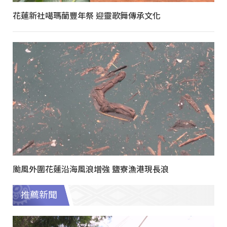
花蓮新社噶瑪蘭豐年祭 迎靈歌舞傳承文化
颱風外圍花蓮沿海風浪增強 鹽寮漁港現長浪
推薦新聞